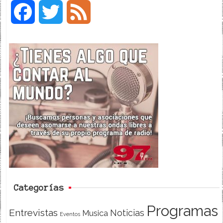
F
T
F
a
w
e
c
i
e
e
t
d
b
t
o
e
o
r
k
Categorías
Programas
Entrevistas
Noticias
Musica
Eventos