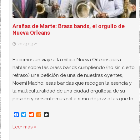
Arañas de Marte: Brass bands, el orgullo de
Nueva Orleans
2023.03.21
Hacemos un viaje a la mítica Nueva Orleans para
hablar sobre las brass bands cumpliendo (no sin cierto
retraso) una petición de una de nuestras oyentes,
Noemí Macho; esas bandas que recogen la esencia y
la multiculturalidad de una ciudad orgullosa de su
pasado y presente musical a ritmo de jazz a las que lo…
F
T
R
M
D
a
w
e
e
i
c
i
d
n
a
Leer más »
e
t
d
e
s
b
t
i
a
p
o
e
t
m
o