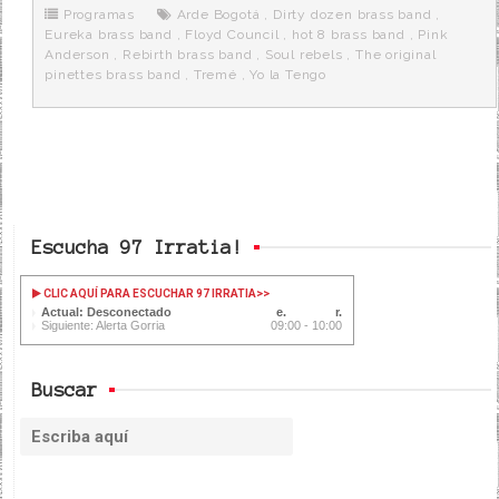
o
r
e
r
Programas
Arde Bogotá
,
Dirty dozen brass band
,
k
a
Eureka brass band
,
Floyd Council
,
hot 8 brass band
,
Pink
Anderson
,
Rebirth brass band
,
Soul rebels
,
The original
pinettes brass band
,
Tremé
,
Yo la Tengo
Escucha 97 Irratia!
CLIC AQUÍ PARA ESCUCHAR 97 IRRATIA
>>
Actual: Desconectado
Siguiente: Alerta Gorria
09:00 - 10:00
Buscar