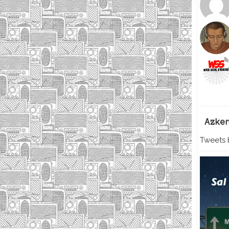
Azke
Tweets b