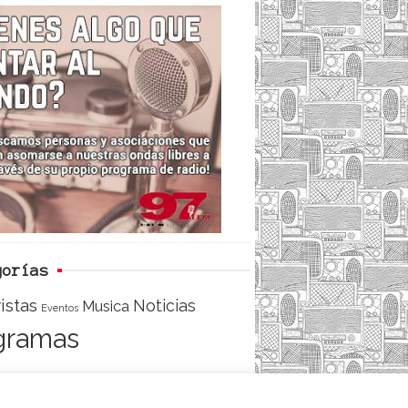
c
i
e
e
t
d
b
t
o
e
o
r
k
gorías
istas
Noticias
Musica
Eventos
gramas
ACCESO