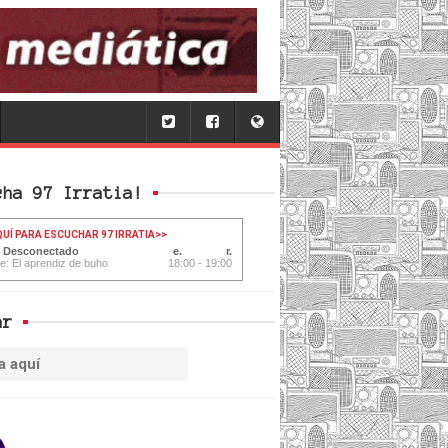
cha 97 Irratia!
QUÍ PARA ESCUCHAR 97 IRRATIA
>>
: Desconectado
te: El aprendiz de buho
18:00 - 19:00
ar