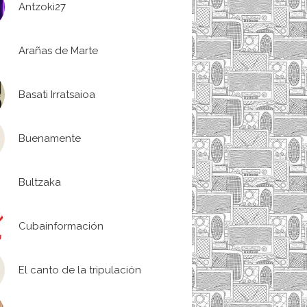
Antzoki27
Arañas de Marte
Basati Irratsaioa
Buenamente
Bultzaka
Cubainformación
El canto de la tripulación