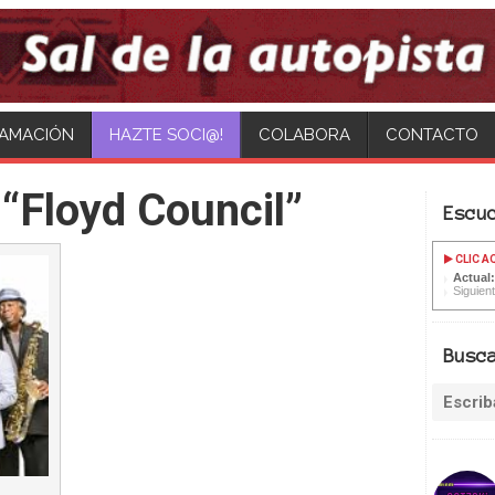
AMACIÓN
COLABORA
CONTACTO
“Floyd Council”
Escu
CLIC A
Actual
Siguien
Busc