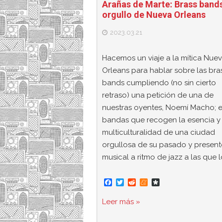
Arañas de Marte: Brass bands
orgullo de Nueva Orleans
2023.03.21
Hacemos un viaje a la mítica Nue
Orleans para hablar sobre las bra
bands cumpliendo (no sin cierto
retraso) una petición de una de
nuestras oyentes, Noemí Macho; 
bandas que recogen la esencia y 
multiculturalidad de una ciudad
orgullosa de su pasado y present
musical a ritmo de jazz a las que 
F
T
R
M
D
a
w
e
e
i
c
i
d
n
a
Leer más »
e
t
d
e
s
b
t
i
a
p
o
e
t
m
o