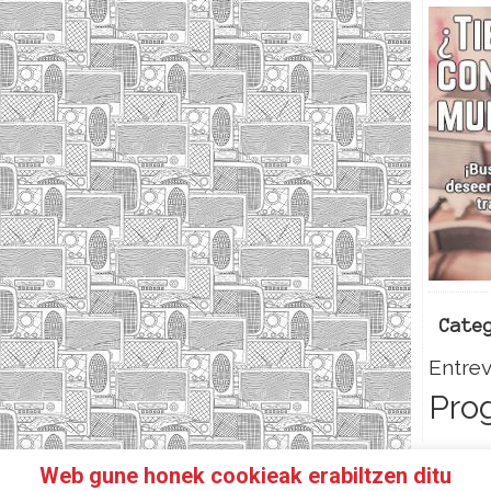
Cate
Entrev
Pro
Web gune honek cookieak erabiltzen ditu
HAZTE SOCI@!
FACEBOOK
TWITTER
CONTACTO