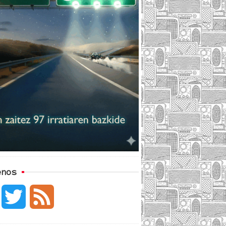
enos
F
T
F
a
w
e