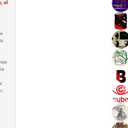
, el
va
ss
esas
la
e
lo…