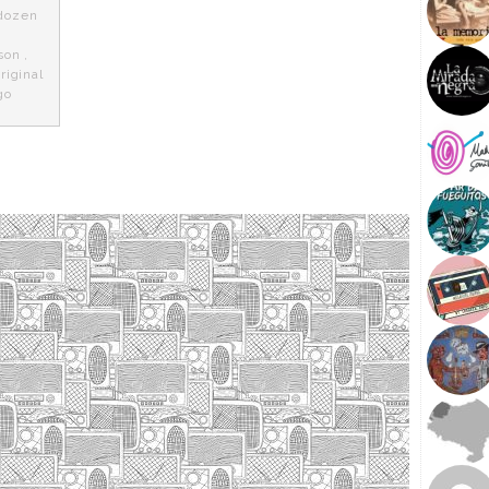
 dozen
son
,
riginal
go