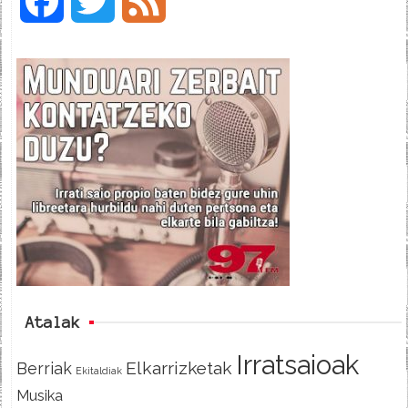
F
T
F
a
w
e
c
i
e
e
t
d
b
t
o
e
o
r
k
Atalak
Irratsaioak
Elkarrizketak
Berriak
Ekitaldiak
Musika