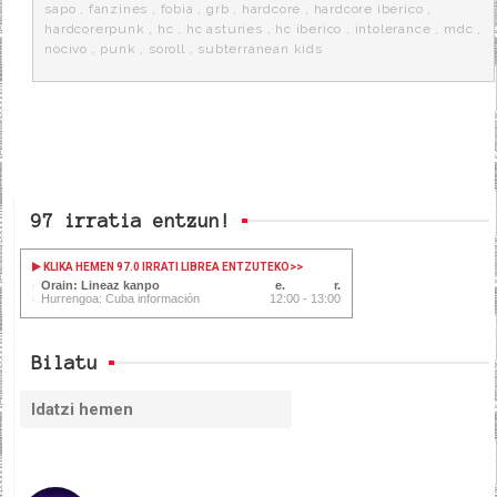
k
a
sapo
,
fanzines
,
fobia
,
grb
,
hardcore
,
hardcore iberico
,
hardcorerpunk
,
hc
,
hc asturies
,
hc iberico
,
intolerance
,
mdc
,
nocivo
,
punk
,
soroll
,
subterranean kids
97 irratia entzun!
KLIKA HEMEN 97.0 IRRATI LIBREA ENTZUTEKO
>>
Orain: Lineaz kanpo
Hurrengoa: Cuba información
12:00 - 13:00
Bilatu