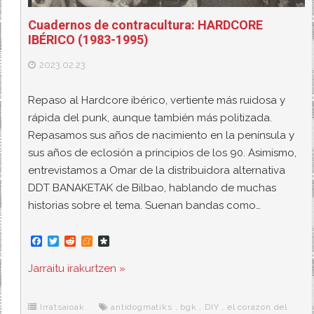
Cuadernos de contracultura: HARDCORE
IBÉRICO (1983-1995)
2023.02.23
Repaso al Hardcore ibérico, vertiente más ruidosa y
rápida del punk, aunque también más politizada.
Repasamos sus años de nacimiento en la península y
sus años de eclosión a principios de los 90. Asimismo,
entrevistamos a Omar de la distribuidora alternativa
DDT BANAKETAK de Bilbao, hablando de muchas
historias sobre el tema. Suenan bandas como…
F
T
R
M
D
a
w
e
e
i
c
i
d
n
a
Jarraitu irakurtzen »
e
t
d
e
s
b
t
i
a
p
o
e
t
m
o
o
r
e
r
Irratsaioak
antidogmatiks
,
bgk
,
DIY
,
el corazon del