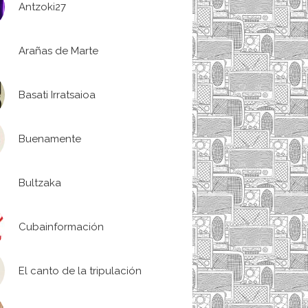
Antzoki27
Arañas de Marte
Basati Irratsaioa
Buenamente
Bultzaka
Cubainformación
El canto de la tripulación