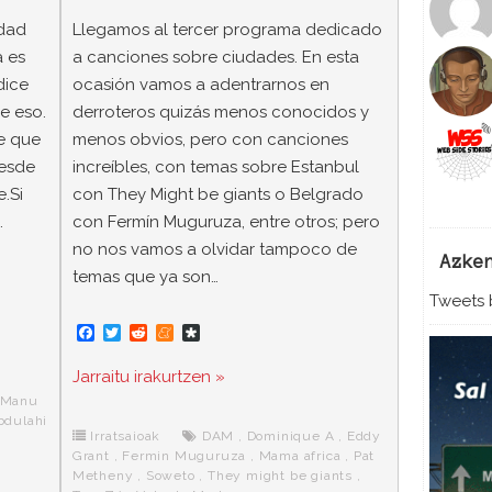
idad
Llegamos al tercer programa dedicado
a es
a canciones sobre ciudades. En esta
dice
ocasión vamos a adentrarnos en
e eso.
derroteros quizás menos conocidos y
ie que
menos obvios, pero con canciones
desde
increíbles, con temas sobre Estanbul
.Si
con They Might be giants o Belgrado
…
con Fermín Muguruza, entre otros; pero
no nos vamos a olvidar tampoco de
Azke
temas que ya son…
Tweets b
F
T
R
M
D
a
w
e
e
i
c
i
d
n
a
Jarraitu irakurtzen »
,
e
t
d
e
s
b
t
i
a
p
Manu
o
e
t
m
o
bdulahi
o
r
e
r
Irratsaioak
DAM
,
Dominique A
,
Eddy
k
a
Grant
,
Fermin Muguruza
,
Mama africa
,
Pat
Metheny
,
Soweto
,
They might be giants
,