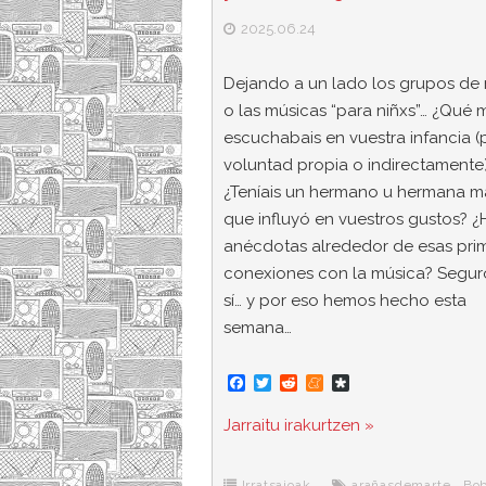
2025.06.24
Dejando a un lado los grupos de 
o las músicas “para niñxs”… ¿Qué 
escuchabais en vuestra infancia (
voluntad propia o indirectamente
¿Teníais un hermano u hermana m
que influyó en vuestros gustos? ¿
anécdotas alrededor de esas pri
conexiones con la música? Segur
sí… y por eso hemos hecho esta
semana…
F
T
R
M
D
a
w
e
e
i
c
i
d
n
a
Jarraitu irakurtzen »
e
t
d
e
s
b
t
i
a
p
o
e
t
m
o
Irratsaioak
arañasdemarte
,
Bo