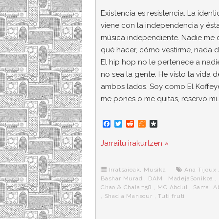
Existencia es resistencia. La ident
viene con la independencia y ést
música independiente. Nadie me 
qué hacer, cómo vestirme, nada d
El hip hop no le pertenece a nad
no sea la gente. He visto la vida 
ambos lados. Soy como El Koffeye
me pones o me quitas, reservo mi
F
T
R
M
D
a
w
e
e
i
c
i
d
n
a
Jarraitu irakurtzen »
e
t
d
e
s
b
t
i
a
p
o
e
t
m
o
o
r
e
r
Irratsaioak
,
Musika
Ana Tijoux
k
a
Bashar Murad
,
DAM
,
MadejaSonikoa
,
Chao & Chalart58
,
MC Abdul
,
Sama' A
,
Shadia Mansour
,
Tuti fruti