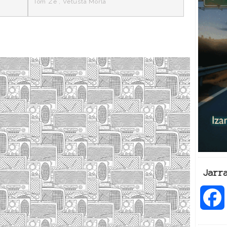
Tom Zé
,
Vetusta Morla
Jarr