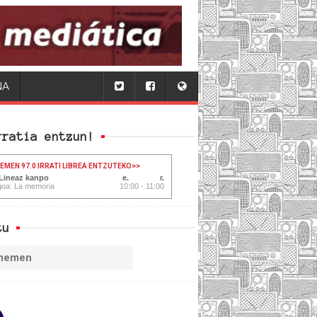
NA
rratia entzun!
HEMEN 97.0 IRRATI LIBREA ENTZUTEKO
>>
 Lineaz kanpo
goa: La memoria
10:00 - 11:00
tu