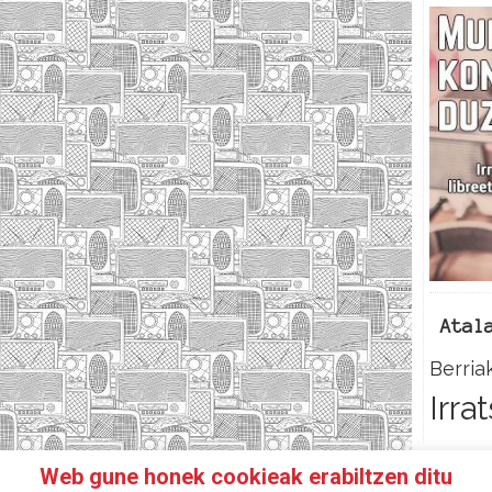
Atal
Berria
Irra
Web gune honek cookieak erabiltzen ditu
N IRRATIKIDE!
FACEBOOK
TWITTER
HARREMANETAR