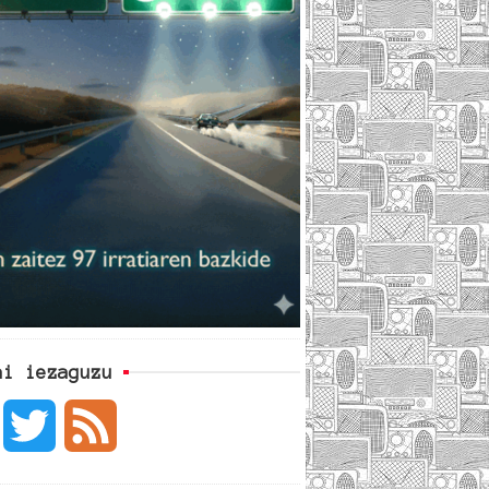
ai iezaguzu
F
T
F
a
w
e