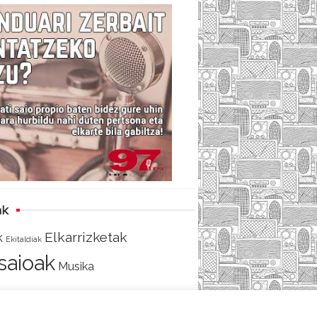
c
i
e
e
t
d
b
t
o
e
o
r
k
ak
Elkarrizketak
k
Ekitaldiak
tsaioak
Musika
AKO
SARRERA