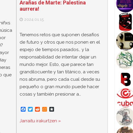
Arañas de Marte: Palestina
aurrera!
2024.01.15
niñxs
música
Tenemos retos que suponen desafíos
por
de futuro y otros que nos ponen en el
)?
espejo de tiempos pasados… y la
ayor
responsabilidad de intentar dejar un
Hay
mundo mejor. Esto, que parece tan
meras
grandilocuente y tan titánico, a veces
o que
nos abruma, pero cada cual desde su
pequeño o gran mundo puede hacer
cosas y también presionar a…
F
T
R
M
D
a
w
e
e
i
c
i
d
n
a
Jarraitu irakurtzen »
e
t
d
e
s
b
t
i
a
p
o
e
t
m
o
b