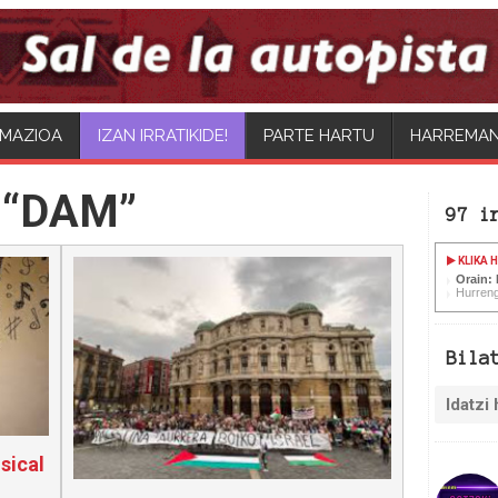
MAZIOA
PARTE HARTU
HARREMA
 “DAM”
97 i
KLIKA 
Orain:
Hurren
Bila
sical