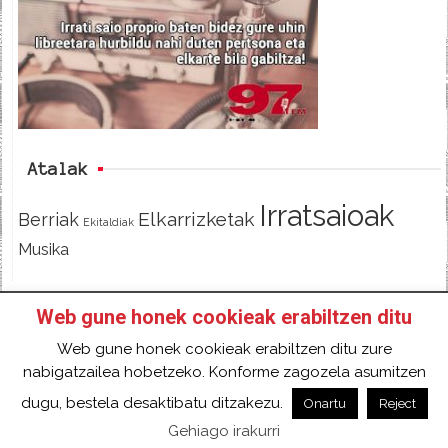
b
t
o
e
o
r
k
Atalak
Irratsaioak
Elkarrizketak
Berriak
Ekitaldiak
Musika
Web gune honek cookieak erabiltzen ditu
HASIERA
IZAN IRRATIKIDE!
FACEBOOK
Web gune honek cookieak erabiltzen ditu zure
TWITTER
HARREMANETARAKO
SARRERA
nabigatzailea hobetzeko. Konforme zagozela asumitzen
2018 Gure eduki guztiak Creative Commons
dugu, bestela desaktibatu ditzakezu.
Onartu
Reject
Aitortu 4.0 Nazioartekoa Baimen baten mende
Gehiago irakurri
daude.