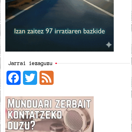
Jarrai iezaguzu
F
T
F
a
w
e
c
i
e
e
t
d