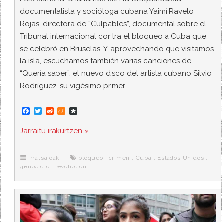
documentalista y socióloga cubana Yaimí Ravelo
Rojas, directora de “Culpables”, documental sobre el
Tribunal internacional contra el bloqueo a Cuba que
se celebró en Bruselas. Y, aprovechando que visitamos
la isla, escuchamos también varias canciones de
“Quería saber”, el nuevo disco del artista cubano Silvio
Rodríguez, su vigésimo primer…
F
T
R
M
D
a
w
e
e
i
c
i
d
n
a
Jarraitu irakurtzen »
e
t
d
e
s
b
t
i
a
p
o
e
t
m
o
o
r
e
r
Irratsaioak
bloqueo
,
crímen
,
Cuba
,
Estados Unidos
,
k
a
genocidio
,
revolución