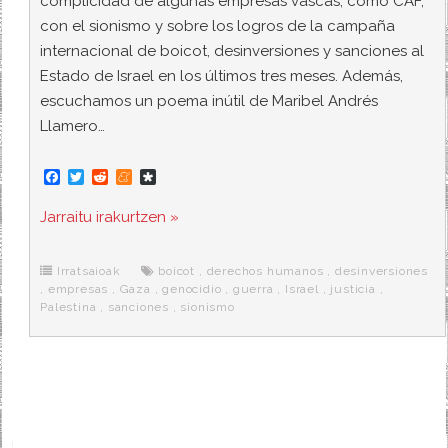
complicidad de algunas empresas vascas, como CAF,
con el sionismo y sobre los logros de la campaña
internacional de boicot, desinversiones y sanciones al
Estado de Israel en los últimos tres meses. Además,
escuchamos un poema inútil de Maribel Andrés
Llamero…
F
T
R
M
D
a
w
e
e
i
c
i
d
n
a
Jarraitu irakurtzen »
e
t
d
e
s
b
t
i
a
p
o
e
t
m
o
o
r
e
r
Irratsaioak
boicot
,
derechos humanos
,
desinversiones
k
a
,
empresas
,
Gaza
,
genocidio
,
guerra
,
Israel
,
justicia
,
Palestina
,
sanciones
,
sionismo