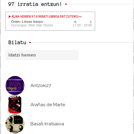
97 irratia entzun!
KLIKA HEMEN 97.0 IRRATI LIBREA ENTZUTEKO
>>
Orain: Lineaz kanpo
Hurrengoa: Web Side Stories
17:00 - 18:00
Bilatu
Antzoki27
Arañas de Marte
Basati Irratsaioa