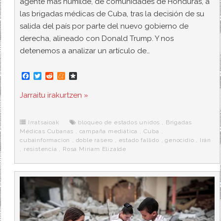
agente más humilde, de comunidades de Honduras, a
las brigadas médicas de Cuba, tras la decisión de su
salida del país por parte del nuevo gobierno de
derecha, alineado con Donald Trump. Y nos
detenemos a analizar un artículo de…
F
T
R
M
D
a
w
e
e
i
c
i
d
n
a
Jarraitu irakurtzen »
e
t
d
e
s
b
t
i
a
p
o
e
t
m
o
o
r
e
r
Irratsaioak
bloqueo de estados unidos
,
Brigadas
k
a
Médicas Cubanas
,
campaña mediática
,
Cuba
,
cubainformacion
,
doble rasero
,
estado fallido
,
genocidio
,
Irán
,
resistencia
,
Rosa Miriam Elizalde