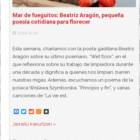
Mar de fueguitos: Beatriz Aragón, pequeña
poesía cotidiana para florecer
2024.12.10
Esta semana, charlamos con la poeta gaditana Beatriz
Aragón sobre su último poemario, “Wet floor”, en el
que reflexiona sobre su trabajo de limpiadora durante
una década y dignifica a quienes nos limpian, barren
nuestras migas. Además, escuchamos un poema de la
polaca Wislawa Szymborska, “Principio y fin”, y varias
canciones de “La vie est…
F
T
R
M
D
a
w
e
e
i
c
i
d
n
a
Jarraitu irakurtzen »
e
t
d
e
s
b
t
i
a
p
o
e
t
m
o