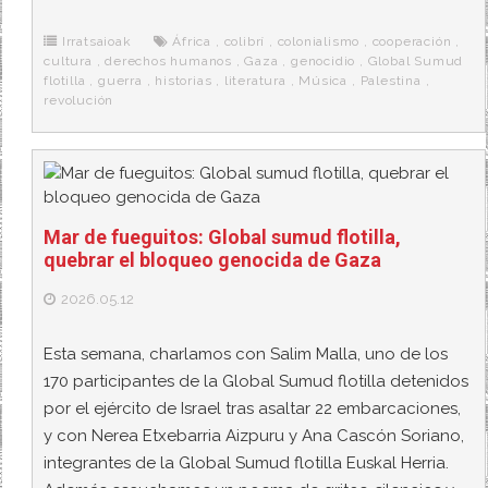
b
t
i
a
p
o
e
t
m
o
o
r
e
r
Irratsaioak
África
,
colibrí
,
colonialismo
,
cooperación
,
k
a
cultura
,
derechos humanos
,
Gaza
,
genocidio
,
Global Sumud
flotilla
,
guerra
,
historias
,
literatura
,
Música
,
Palestina
,
revolución
Mar de fueguitos: Global sumud flotilla,
quebrar el bloqueo genocida de Gaza
2026.05.12
Esta semana, charlamos con Salim Malla, uno de los
170 participantes de la Global Sumud flotilla detenidos
por el ejército de Israel tras asaltar 22 embarcaciones,
y con Nerea Etxebarria Aizpuru y Ana Cascón Soriano,
integrantes de la Global Sumud flotilla Euskal Herria.