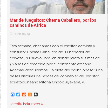
Mar de fueguitos: Chema Caballero, por los
caminos de África
2026.05.19
Esta semana, charlamos con el escritor, activista y
consultor Chema Caballero de “El bebedor de
cerveza”, su nuevo libro, en donde relata sus más de
30 años de recorrido por el continente africano.
Además, descubrimos “La dieta del colibrí obeso”, una
de las historias de “Voces de Zoonabia”, del escritor
ecuatoguineano Mitoha Ondo’o Ayekaba, y…
F
T
R
M
D
a
w
e
e
i
c
i
d
n
a
Jarraitu irakurtzen »
e
t
d
e
s