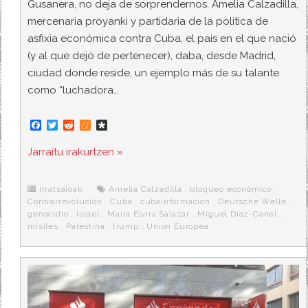
Gusanera, no deja de sorprendernos. Amelia Calzadilla,
mercenaria proyanki y partidaria de la política de
asfixia económica contra Cuba, el país en el que nació
(y al que dejó de pertenecer), daba, desde Madrid,
ciudad donde reside, un ejemplo más de su talante
como “luchadora…
F
T
R
M
D
a
w
e
e
i
c
i
d
n
a
Jarraitu irakurtzen »
e
t
d
e
s
b
t
i
a
p
o
e
t
m
o
o
r
e
r
Irratsaioak
Amelia Calzadilla
,
bloqueo económico
,
k
a
Contrarrevolución
,
Cuba
,
cubainformacion
,
Deutsche Welle
,
genocidio
,
Israel
,
María Elvira Salazar
,
Miguel Díaz-Canel
,
misiles
,
Palestina
,
trump
,
Unión Europea