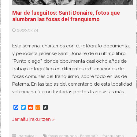
Mar de fueguitos: Santi Donaire, fotos que
alumbran las fosas del franquismo
2026.03.24
Esta semana, charlamos con el fotógrafo documental
y periodista jienense Santi Donaire de su último libro,
“Punto ciego”, donde documenta casi ocho años de
trabajo fotográfico en diferentes exhumaciones de
fosas comunes del franquismo, sobre todo en las de
Paterna. En las tapias del cementerio de esta localidad
valenciana fueron fusiladas por los franquistas más…
F
T
R
M
D
a
w
e
e
i
c
i
d
n
a
Jarraitu irakurtzen »
e
t
d
e
s
b
t
i
a
p
o
e
t
m
o
o
r
e
r
Irratsaioak
fosas comunes
,
Fotografía
,
franquismo
,