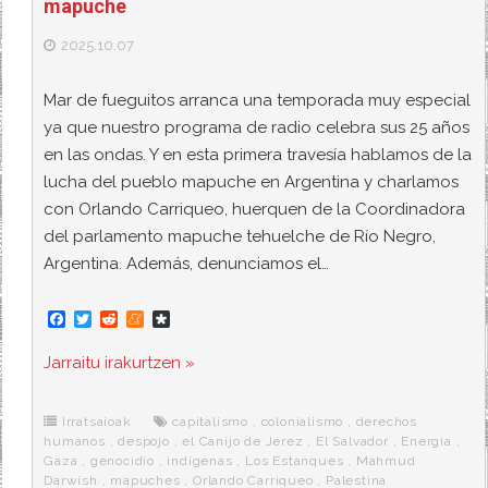
mapuche
2025.10.07
Mar de fueguitos arranca una temporada muy especial
ya que nuestro programa de radio celebra sus 25 años
en las ondas. Y en esta primera travesía hablamos de la
lucha del pueblo mapuche en Argentina y charlamos
con Orlando Carriqueo, huerquen de la Coordinadora
del parlamento mapuche tehuelche de Río Negro,
Argentina. Además, denunciamos el…
F
T
R
M
D
a
w
e
e
i
c
i
d
n
a
Jarraitu irakurtzen »
e
t
d
e
s
b
t
i
a
p
o
e
t
m
o
o
r
e
r
Irratsaioak
capitalismo
,
colonialismo
,
derechos
k
a
humanos
,
despojo
,
el Canijo de Jerez
,
El Salvador
,
Energia
,
Gaza
,
genocidio
,
indígenas
,
Los Estanques
,
Mahmud
Darwish
,
mapuches
,
Orlando Carriqueo
,
Palestina