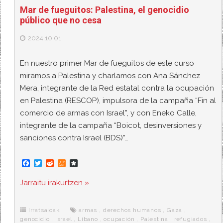
Mar de fueguitos: Palestina, el genocidio
público que no cesa
2024.10.01
En nuestro primer Mar de fueguitos de este curso
miramos a Palestina y charlamos con Ana Sánchez
Mera, integrante de la Red estatal contra la ocupación
en Palestina (RESCOP), impulsora de la campaña “Fin al
comercio de armas con Israel”, y con Eneko Calle,
integrante de la campaña “Boicot, desinversiones y
sanciones contra Israel (BDS)”…
F
T
R
M
D
a
w
e
e
i
c
i
d
n
a
Jarraitu irakurtzen »
e
t
d
e
s
b
t
i
a
p
o
e
t
m
o
o
r
e
r
Irratsaioak
armas
,
derechos humanos
,
Gaza
,
k
a
genocidio
,
Israel
,
Libano
,
ocupación
,
Palestina
,
refugiados
,