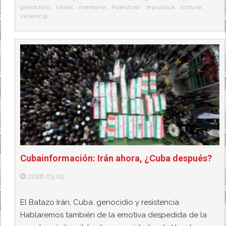
k
a
genocidio
,
Israel
,
memoria
,
Palestina
,
república
,
tortura
,
violencia
Cubainformación: Irán ahora, ¿Cuba después?
2026.03.05
El Batazo Irán, Cuba: genocidio y resistencia
Hablaremos también de la emotiva despedida de la