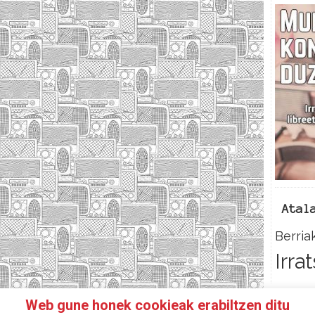
Atal
Berria
Irra
Web gune honek cookieak erabiltzen ditu
N IRRATIKIDE!
FACEBOOK
TWITTER
HARREMANETAR