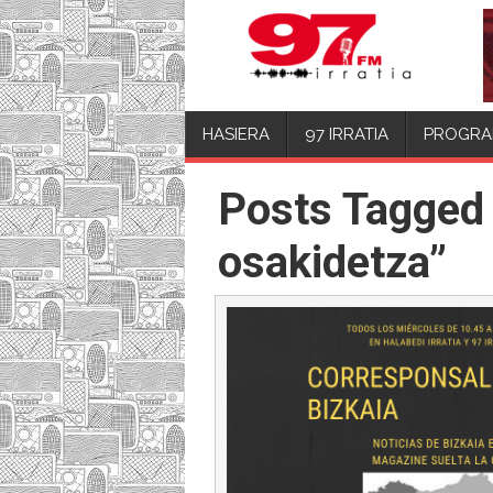
HASIERA
97 IRRATIA
PROGRA
Posts Tagged 
osakidetza”