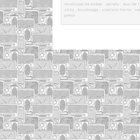
municipal de bilbao
,
sarratu
,
tour de f
2023
,
txurdinaga
,
usansolo herria
,
ve
getxo