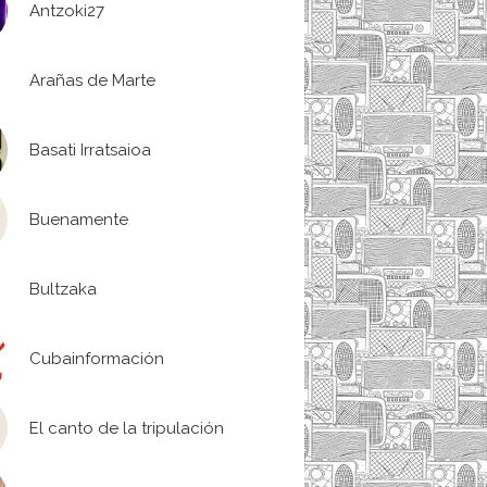
Antzoki27
Arañas de Marte
Basati Irratsaioa
Buenamente
Bultzaka
Cubainformación
El canto de la tripulación