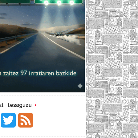
ai iezaguzu
F
T
F
a
w
e