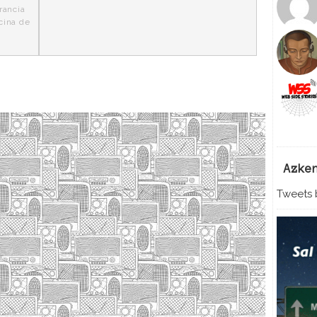
rancia
cina de
Azke
Tweets b