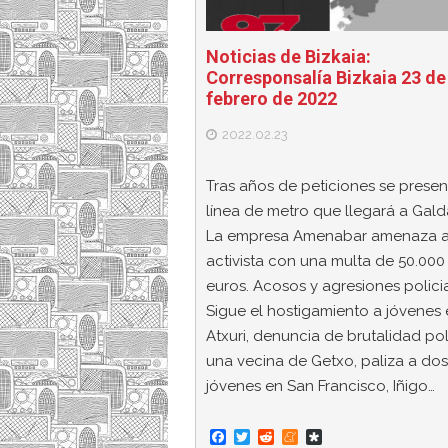
Noticias de Bizkaia:
Corresponsalía Bizkaia 23 de
febrero de 2022
2022.02.23
Tras años de peticiones se presen
línea de metro que llegará a Gal
La empresa Amenabar amenaza a
activista con una multa de 50.000
euros. Acosos y agresiones policia
Sigue el hostigamiento a jóvenes
Atxuri, denuncia de brutalidad pol
una vecina de Getxo, paliza a dos
jóvenes en San Francisco, Iñigo…
F
T
R
M
D