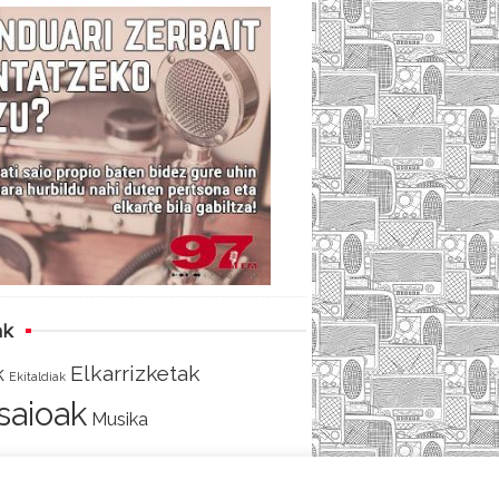
c
i
e
e
t
d
b
t
o
e
o
r
k
ak
Elkarrizketak
k
Ekitaldiak
tsaioak
Musika
AKO
SARRERA