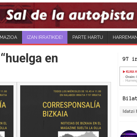
MAZIOA
IZAN IRRATIKIDE!
PARTE HARTU
HARREMA
“huelga en
97 i
KLIKA 
Orain:
Hurreng
Bila