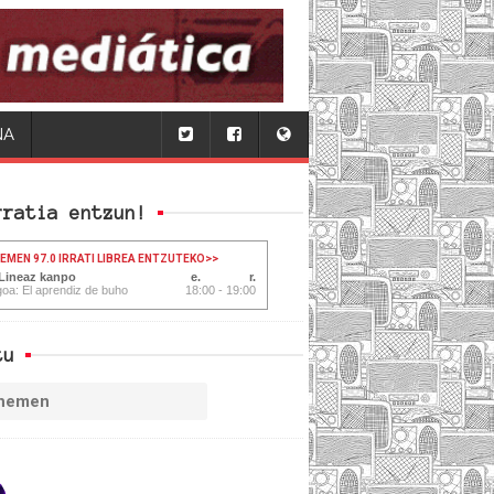
NA
rratia entzun!
HEMEN 97.0 IRRATI LIBREA ENTZUTEKO
>>
 Lineaz kanpo
oa: El aprendiz de buho
18:00 - 19:00
tu