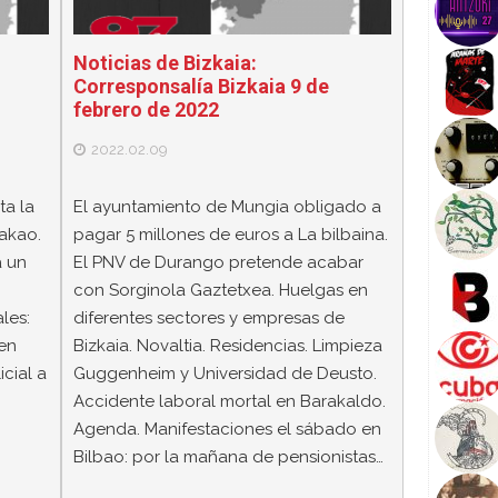
Noticias de Bizkaia:
Corresponsalía Bizkaia 9 de
febrero de 2022
2022.02.09
ta la
El ayuntamiento de Mungia obligado a
dakao.
pagar 5 millones de euros a La bilbaina.
 un
El PNV de Durango pretende acabar
con Sorginola Gaztetxea. Huelgas en
les:
diferentes sectores y empresas de
 en
Bizkaia. Novaltia. Residencias. Limpieza
icial a
Guggenheim y Universidad de Deusto.
Accidente laboral mortal en Barakaldo.
Agenda. Manifestaciones el sábado en
Bilbao: por la mañana de pensionistas…