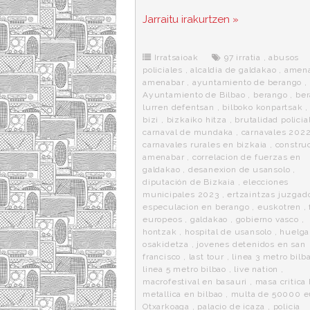
a
w
e
e
i
c
i
d
n
a
Jarraitu irakurtzen »
e
t
d
e
s
b
t
i
a
p
o
e
t
m
o
o
r
e
r
Irratsaioak
97 irratia
,
abusos
k
a
policiales
,
alcaldia de galdakao
,
amen
amenabar
,
ayuntamiento de berango
,
Ayuntamiento de Bilbao
,
berango
,
be
lurren defentsan
,
bilboko konpartsak
bizi
,
bizkaiko hitza
,
brutalidad policia
carnaval de mundaka
,
carnavales 202
carnavales rurales en bizkaia
,
constru
amenabar
,
correlacion de fuerzas en
galdakao
,
desanexion de usansolo
,
diputación de Bizkaia
,
elecciones
municipales 2023
,
ertzaintzas juzgad
especulacion en berango
,
euskotren
,
europeos
,
galdakao
,
gobierno vasco
,
hontzak
,
hospital de usansolo
,
huelga
osakidetza
,
jovenes detenidos en san
francisco
,
last tour
,
linea 3 metro bilb
linea 5 metro bilbao
,
live nation
,
macrofestival en basauri
,
masa critica 
metallica en bilbao
,
multa de 50000 e
Otxarkoaga
,
palacio de icaza
,
policia