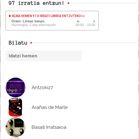
97 irratia entzun!
KLIKA HEMEN 97.0 IRRATI LIBREA ENTZUTEKO
>>
Orain: Lineaz kanpo
Hurrengoa: Cuba información
09:00 - 10:00
Bilatu
Antzoki27
Arañas de Marte
Basati Irratsaioa