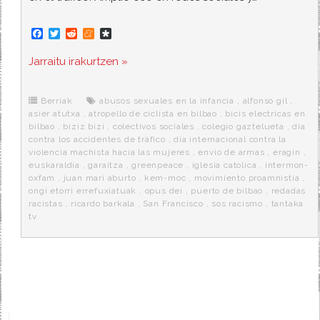
F
T
R
M
D
a
w
e
e
i
c
i
d
n
a
Jarraitu irakurtzen »
e
t
d
e
s
b
t
i
a
p
o
e
t
m
o
o
r
e
r
Berriak
abusos sexuales en la infancia
,
alfonso gil
,
k
a
asier atutxa
,
atropello de ciclista en bilbao
,
bicis electricas en
bilbao
,
biziz bizi
,
colectivos sociales
,
colegio gaztelueta
,
día
contra los accidentes de tráfico
,
día internacional contra la
violencia machista hacia las mujeres
,
envio de armas
,
eragin
,
euskaraldia
,
garaitza
,
greenpeace
,
iglesia catolica
,
intermon-
oxfam
,
juan mari aburto
,
kem-moc
,
movimiento proamnistia
,
ongi etorri errefuxiatuak
,
opus dei
,
puerto de bilbao
,
redadas
racistas
,
ricardo barkala
,
San Francisco
,
sos racismo
,
tantaka
tv