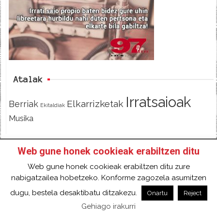
b
t
o
e
o
r
k
Atalak
Irratsaioak
Elkarrizketak
Berriak
Ekitaldiak
Musika
Web gune honek cookieak erabiltzen ditu
HASIERA
IZAN IRRATIKIDE!
FACEBOOK
Web gune honek cookieak erabiltzen ditu zure
TWITTER
HARREMANETARAKO
SARRERA
nabigatzailea hobetzeko. Konforme zagozela asumitzen
2018 Gure eduki guztiak Creative Commons
dugu, bestela desaktibatu ditzakezu.
Onartu
Reject
Aitortu 4.0 Nazioartekoa Baimen baten mende
Gehiago irakurri
daude.