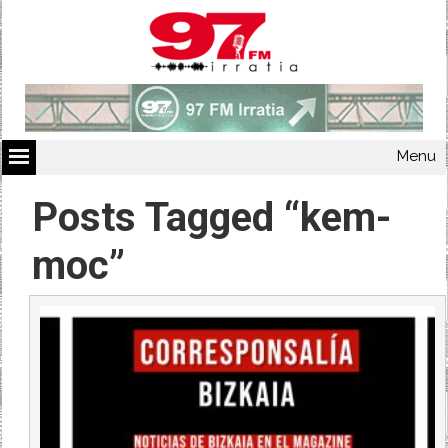
Menu
Posts Tagged “kem-
moc”