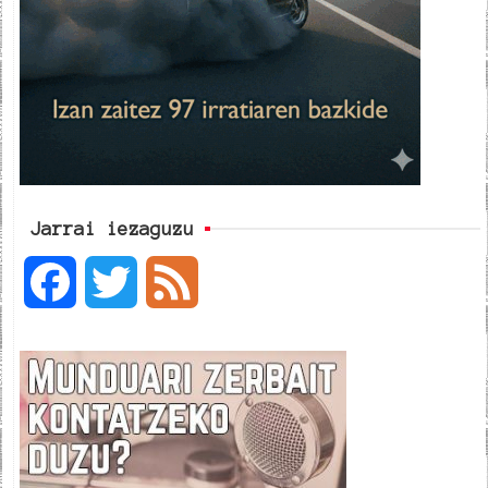
Jarrai iezaguzu
F
T
F
a
w
e
c
i
e
e
t
d