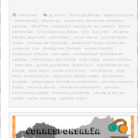
e
t
d
e
s
b
t
i
a
p
o
e
t
m
o
o
r
e
r
Irratsaioak
30 km/h
,
7katu gaztetxea
,
alberto sololuze
k
a
,
aldaketaldia
,
alfonso gil
,
aniversario derrumbe vertedero
zaldibar
,
ARGITAN
,
asociacion vecinal de san lorenzo
,
Berria
,
berriotxoak
,
bicis electricas bilbao
,
bira
,
biziz bizi
,
brujeria
herejia satanismo
,
cafe bilbao
,
carlos alonso
,
circuito teatro
bilbao
,
concejal de movilidad
,
desahucio mujer victima de
violencia
,
dya
,
Ekologistak Martxan
,
euskaltzaindia
,
exposicion infernal
,
hail satan
,
inestabilidad vertedero de
zaldibar
,
informe ocu red ciclista
,
irola irratia
,
joaquin beltran
,
kem-moc
,
la kelo gaztetxea
,
lautan hiru
,
manifestacion en
ermua
,
misa negra
,
multa a biziz bizi
,
no a la gerra
,
ongi
etorri errefuxiatuak
,
organismo estatal cedex
,
Parlamento
europeo
,
peligrosidad rotonda ayuntamiento
,
red vias ciclables
bilbao
,
reforma laboral
,
rotonda ayuntamiento
,
servicio
ambulancias bilbao
,
txarraska gaztetxea
,
uso de la bici en
bilbao
,
verter recicling
,
zaldibar argitu