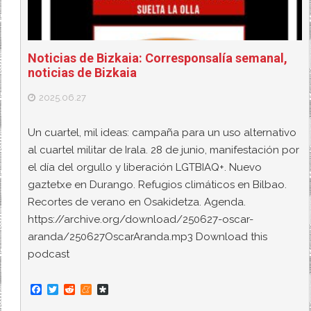
Noticias de Bizkaia: Corresponsalía semanal,
noticias de Bizkaia
2025.06.27
Un cuartel, mil ideas: campaña para un uso alternativo
al cuartel militar de Irala. 28 de junio, manifestación por
el día del orgullo y liberación LGTBIAQ+. Nuevo
gaztetxe en Durango. Refugios climáticos en Bilbao.
Recortes de verano en Osakidetza. Agenda.
https://archive.org/download/250627-oscar-
aranda/250627OscarAranda.mp3 Download this
podcast
F
T
R
M
D
a
w
e
e
i