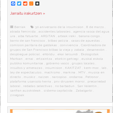
F
T
R
M
D
a
w
e
e
i
c
i
d
n
a
Jarraitu irakurtzen »
e
t
d
e
s
b
t
i
a
p
o
e
t
m
o
o
r
e
r
Berriak
30 aniversario de la insumision
,
8 de marzo
,
k
a
abiada feminista
,
accidentes laborales
,
agencia vasca del agua
ura
,
alba fatuarte
,
ARGITAN
,
arteak ireki
,
banana congo
,
barrio de san francisco
,
bilbao polizia
,
casas de apuestas
,
comision paritaria de galdakao
,
convivencia
,
Coordinadora de
grupos de San Francisco bilbao la vieja y zabala
,
desanexión
,
despliegue policial
,
ehbildu
,
ekai lersundi
,
Ekologistak
Martxan
,
ernai
,
ertzaintza
,
etorkin gehiegi
,
euskal eskola
publiko komunitarioa
,
gobierno vasco
,
grupos locales
,
insultos y amenazas
,
insumision
,
KAKITZAT
,
kem-moc
,
lab
,
ley de espectaculos
,
machismo
,
markina
,
MTV
,
musica en
directo
,
muskiz
,
naizen
,
narcopiso
,
ondarroa
,
Petronor
,
plataforma usansolo herria
,
pnv diruaren morroi
,
precariedad
laboral
,
redadas selectivas
,
rio barbadun
,
San Valentín
,
sanfran auzokideak
,
sistema capitalista
,
Zabalgarbi
,
zinegoak