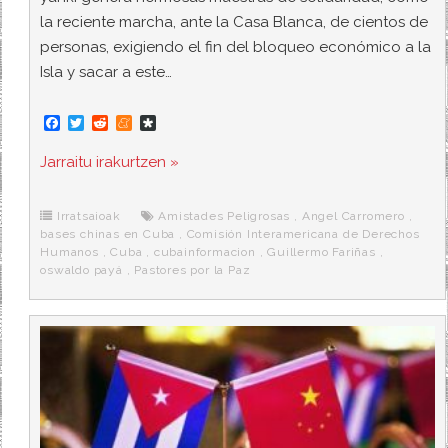
la reciente marcha, ante la Casa Blanca, de cientos de
personas, exigiendo el fin del bloqueo económico a la
Isla y sacar a este…
F
T
R
M
D
a
w
e
e
i
c
i
d
n
a
Jarraitu irakurtzen »
e
t
d
e
s
b
t
i
a
p
o
e
t
m
o
o
r
e
r
Irratsaioak
Amistades Peligrosas
,
Angel Carromero
,
k
a
bases chinas en Cuba
,
Comisión Interamericana de Derechos
Humanos
,
Cuba
,
cubainformacion
,
Guillermo Fariñas
,
oswaldo payá
,
Pastores por la Paz