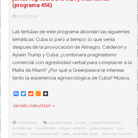
(programa 456)
2017.03.02
Las tertulias de este programa abordan las siguientes
temáticas: Cuba lo paró a tiempo: lo qué venía
después de la provocación de Almagro, Calderón y
Aylwin Trump y Cuba: ¿combinará pragmatismo
comercial con agresividad verbal para complacer a la
Mafia de Miami? ¿Por qué a Greenpeace le interesa
tanto la experiencia agroecológica de Cuba? Música…
F
T
R
M
D
a
w
e
e
i
c
i
d
n
a
Jarraitu irakurtzen »
e
t
d
e
s
b
t
i
a
p
o
e
t
m
o
o
r
e
r
Irratsaioak
agroecología
,
Cuba
,
cubainformacion
,
k
a
disidencia
,
disidentes
,
felipe calderón
,
greenpeace
,
luis
almagro
,
mariana aylwin
,
oea
,
oswaldo payá
,
rosa maría payá