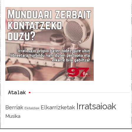
a
w
e
c
i
e
e
t
d
b
t
o
e
o
r
k
Atalak
Irratsaioak
Elkarrizketak
Berriak
Ekitaldiak
Musika