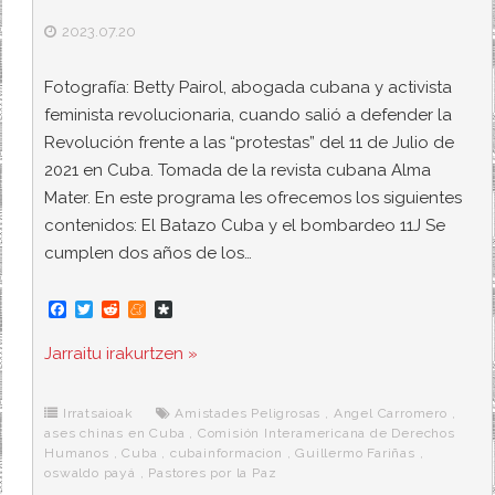
2023.07.20
Fotografía: Betty Pairol, abogada cubana y activista
feminista revolucionaria, cuando salió a defender la
Revolución frente a las “protestas” del 11 de Julio de
2021 en Cuba. Tomada de la revista cubana Alma
Mater. En este programa les ofrecemos los siguientes
contenidos: El Batazo Cuba y el bombardeo 11J Se
cumplen dos años de los…
F
T
R
M
D
a
w
e
e
i
c
i
d
n
a
Jarraitu irakurtzen »
e
t
d
e
s
b
t
i
a
p
o
e
t
m
o
o
r
e
r
Irratsaioak
Amistades Peligrosas
,
Angel Carromero
,
k
a
ases chinas en Cuba
,
Comisión Interamericana de Derechos
Humanos
,
Cuba
,
cubainformacion
,
Guillermo Fariñas
,
oswaldo payá
,
Pastores por la Paz