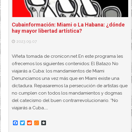
Cubainformación: Miami o La Habana: ¿dónde
hay mayor libertad artística?
2023.09.07
Viñeta tomada de cronicon.net En este programa les
ofrecemos los siguientes contenidos: El Batazo No
viajarás a Cuba: los mandamientos de Miami
Denunciamos una vez más que en Miami existe una
dictadura. Repasaremos la persecución de artistas que
no cumplen con todos los mandamientos y dogmas
del catecismo del buen contrarrevolucionario. “No
viajarás a Cuba……
F
T
R
M
D
a
w
e
e
i