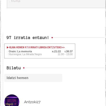
,
trump
97 irratia entzun!
KLIKA HEMEN 97.0 IRRATI LIBREA ENTZUTEKO
>>
Orain: La memoria
21:22
38:37
Hurrengoa: La Mirada Negra
11:00 - 13:00
Bilatu
Antzoki27