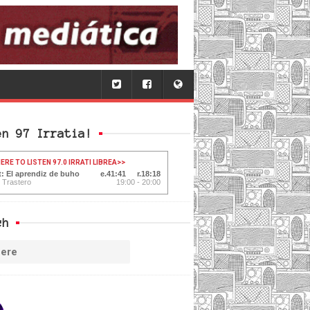
en 97 Irratia!
ERE TO LISTEN 97.0 IRRATI LIBREA
>>
t: El aprendiz de buho
41:42
18:17
l Trastero
19:00 - 20:00
ch