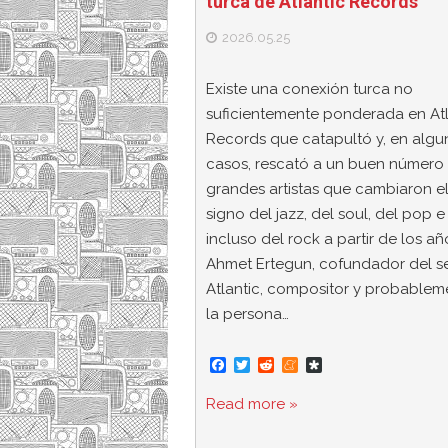
turca de Atlantic Records
2026.05.25
Existe una conexión turca no
suficientemente ponderada en Atl
Records que catapultó y, en algu
casos, rescató a un buen número
grandes artistas que cambiaron e
signo del jazz, del soul, del pop e
incluso del rock a partir de los añ
Ahmet Ertegun, cofundador del se
Atlantic, compositor y probablem
la persona…
F
T
R
M
D
a
w
e
e
i
c
i
d
n
a
Read more »
e
t
d
e
s
b
t
i
a
p
o
e
t
m
o