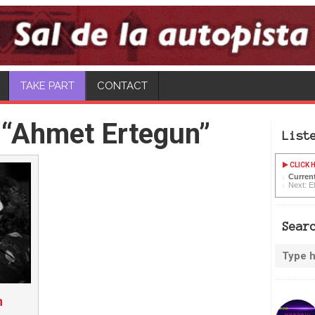
TAKE PART
CONTACT
 “Ahmet Ertegun”
List
CLICK H
Curren
Next: E
Sear
n