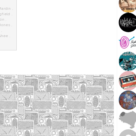
Mardin
,
gfield
,
lin
,
Jones
,
e
,
Ghee
,