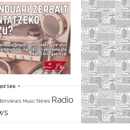
c
i
e
e
t
d
b
t
o
e
o
r
k
gories
Radio
nterviews
News
Music
ws