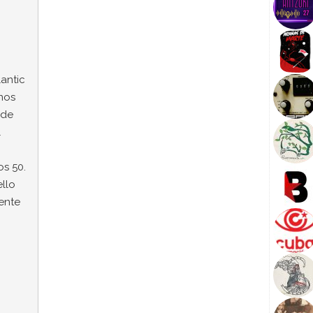
antic
nos
 de
l
os 50.
llo
ente