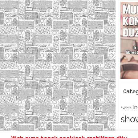
Cate
I
Events
sho