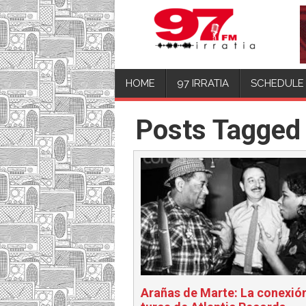
HOME
97 IRRATIA
SCHEDULE
Posts Tagged
Arañas de Marte: La conexió