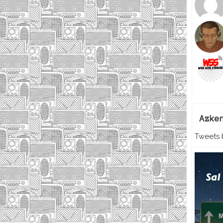
Azke
Tweets b