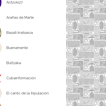
Antzoki27
Arañas de Marte
Basati Irratsaioa
Buenamente
Bultzaka
Cubainformación
El canto de la tripulación