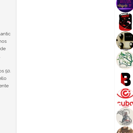
antic
nos
 de
l
os 50.
llo
ente