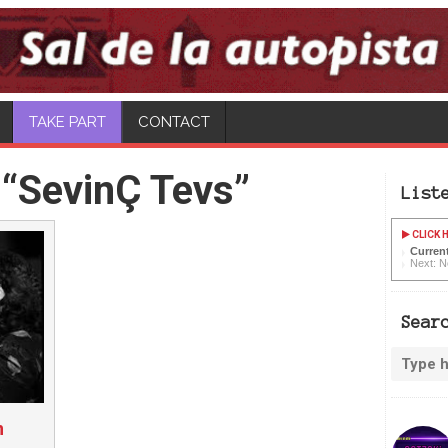
CONTACT
“SevinÇ Tevs”
List
CLICK H
Curren
Next: N
Sear
n