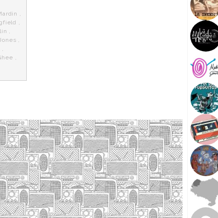
Mardin
,
gfield
,
lin
,
Jones
,
e
,
Ghee
,