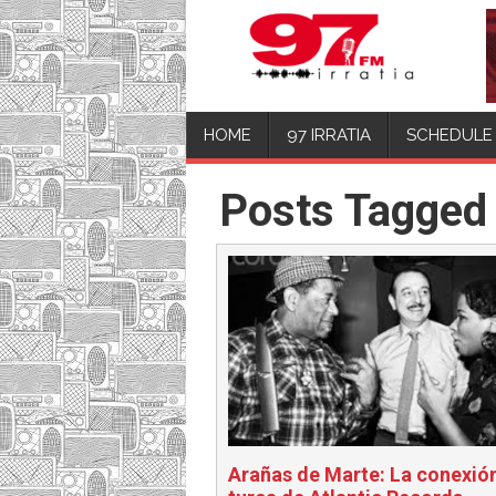
HOME
97 IRRATIA
SCHEDULE
Posts Tagged 
Arañas de Marte: La conexió