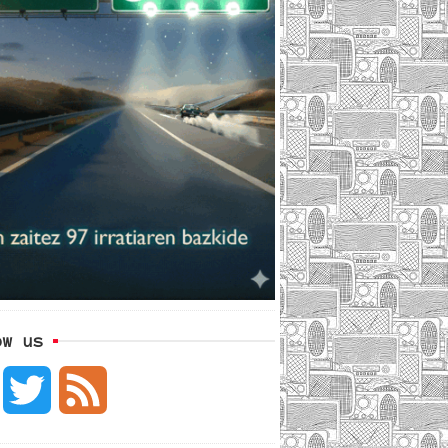
ow us
F
T
F
a
w
e