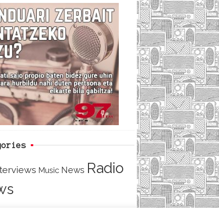
c
i
e
e
t
d
b
t
o
e
o
r
k
gories
Radio
nterviews
News
Music
ws