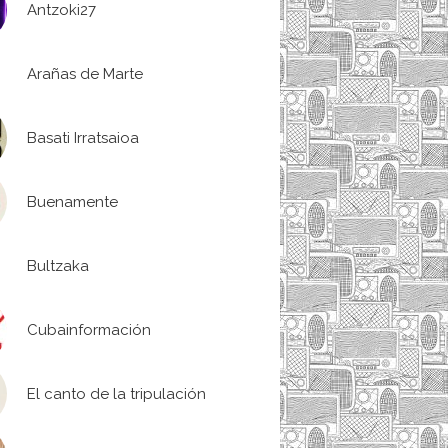
Antzoki27
Arañas de Marte
Basati Irratsaioa
Buenamente
Bultzaka
Cubainformación
El canto de la tripulación