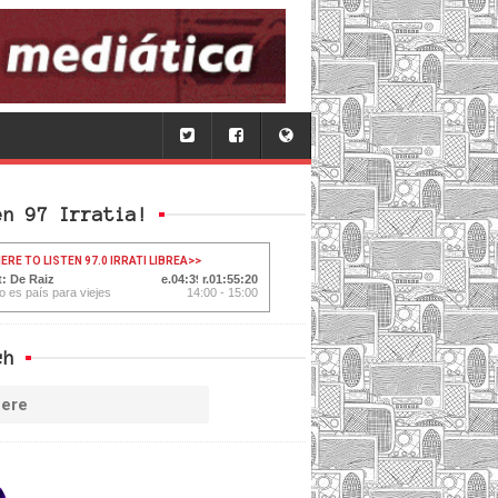
en 97 Irratia!
ERE TO LISTEN 97.0 IRRATI LIBREA
>>
t: De Raiz
04:40
01:55:19
o es país para viejes
14:00 - 15:00
ch