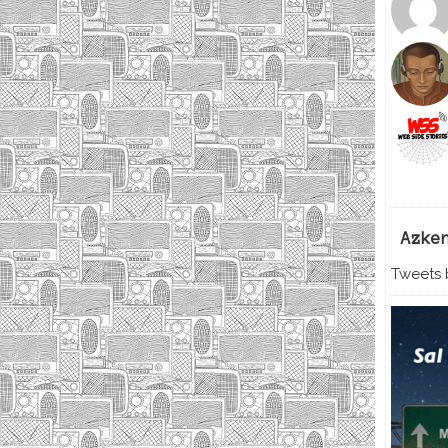
Azke
Tweets b