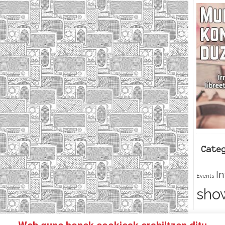
Cate
I
Events
sho