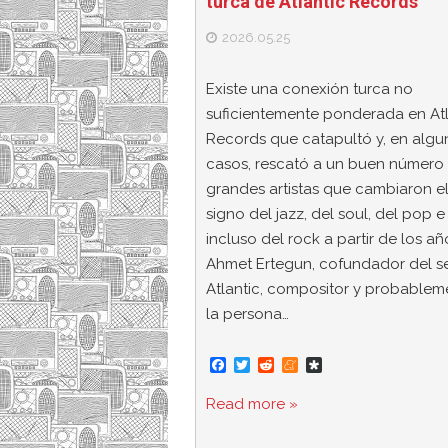
turca de Atlantic Records
2026.05.25
Existe una conexión turca no
suficientemente ponderada en Atl
Records que catapultó y, en algu
casos, rescató a un buen número
grandes artistas que cambiaron e
signo del jazz, del soul, del pop e
incluso del rock a partir de los añ
Ahmet Ertegun, cofundador del se
Atlantic, compositor y probablem
la persona…
F
T
R
M
D
a
w
e
e
i
c
i
d
n
a
Read more »
e
t
d
e
s
b
t
i
a
p
o
e
t
m
o