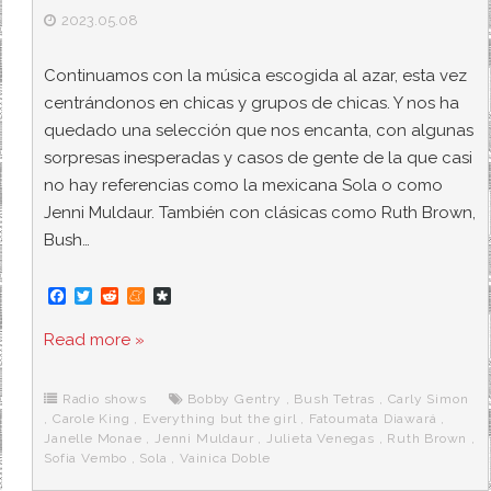
2023.05.08
Continuamos con la música escogida al azar, esta vez
centrándonos en chicas y grupos de chicas. Y nos ha
quedado una selección que nos encanta, con algunas
sorpresas inesperadas y casos de gente de la que casi
no hay referencias como la mexicana Sola o como
Jenni Muldaur. También con clásicas como Ruth Brown,
Bush…
F
T
R
M
D
a
w
e
e
i
c
i
d
n
a
Read more »
e
t
d
e
s
b
t
i
a
p
o
e
t
m
o
o
r
e
r
Radio shows
Bobby Gentry
,
Bush Tetras
,
Carly Simon
k
a
,
Carole King
,
Everything but the girl
,
Fatoumata Diawará
,
Janelle Monae
,
Jenni Muldaur
,
Julieta Venegas
,
Ruth Brown
,
Sofia Vembo
,
Sola
,
Vainica Doble