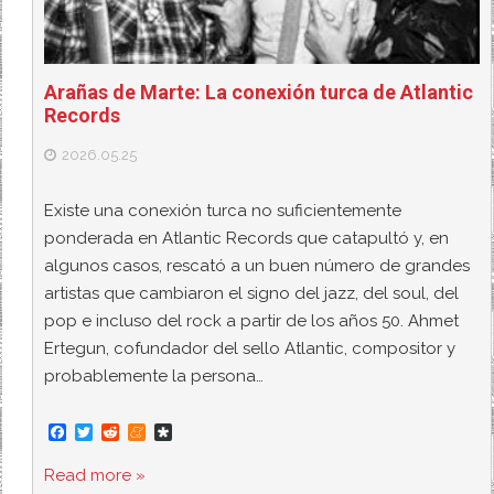
Arañas de Marte: La conexión turca de Atlantic
Records
2026.05.25
Existe una conexión turca no suficientemente
ponderada en Atlantic Records que catapultó y, en
algunos casos, rescató a un buen número de grandes
artistas que cambiaron el signo del jazz, del soul, del
pop e incluso del rock a partir de los años 50. Ahmet
Ertegun, cofundador del sello Atlantic, compositor y
probablemente la persona…
F
T
R
M
D
a
w
e
e
i
c
i
d
n
a
Read more »
e
t
d
e
s