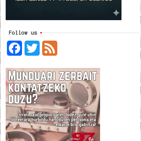
Follow us
F
T
F
a
w
e
c
i
e
e
t
d
b
t
o
e
o
r