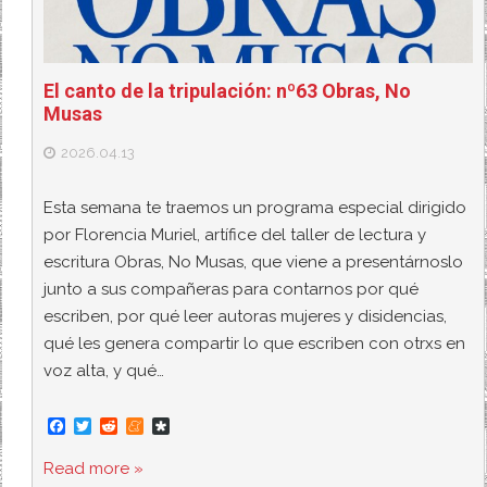
El canto de la tripulación: nº63 Obras, No
Musas
2026.04.13
Esta semana te traemos un programa especial dirigido
por Florencia Muriel, artífice del taller de lectura y
escritura Obras, No Musas, que viene a presentárnoslo
junto a sus compañeras para contarnos por qué
escriben, por qué leer autoras mujeres y disidencias,
qué les genera compartir lo que escriben con otrxs en
voz alta, y qué…
F
T
R
M
D
a
w
e
e
i
c
i
d
n
a
Read more »
e
t
d
e
s