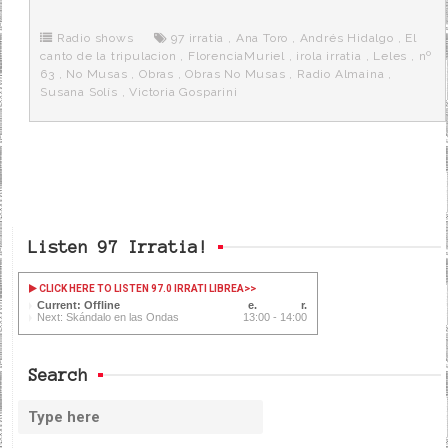
b
t
i
a
p
o
e
t
m
o
o
r
e
r
Radio shows
97 irratia
,
Ana Toro
,
Andrés Hidalgo
,
El
k
a
canto de la tripulacion
,
FlorenciaMuriel
,
irola irratia
,
Leles
,
nº
63
,
No Musas
,
Obras
,
Obras No Musas
,
Radio Almaina
,
Susana Solís
,
Victoria Gosparini
Listen 97 Irratia!
CLICK HERE TO LISTEN 97.0 IRRATI LIBREA
>>
Current: Offline
Next: Skándalo en las Ondas
13:00 - 14:00
Search