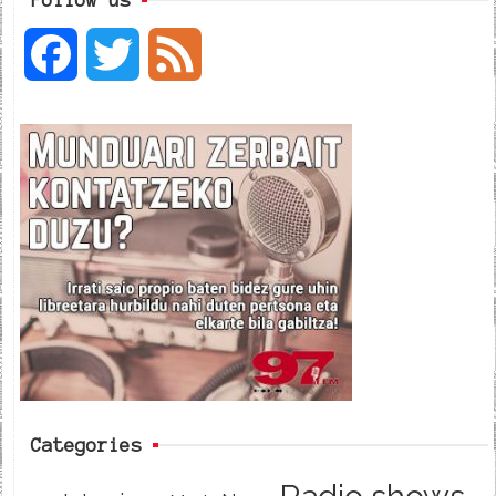
F
T
F
a
w
e
c
i
e
e
t
d
b
t
o
e
o
r
k
Categories