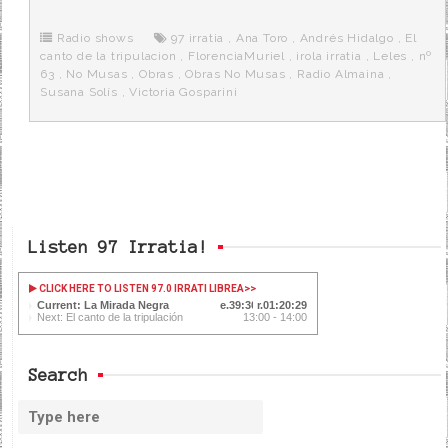
b
t
i
a
p
o
e
t
m
o
o
r
e
r
Radio shows
97 irratia
,
Ana Toro
,
Andrés Hidalgo
,
El
k
a
canto de la tripulacion
,
FlorenciaMuriel
,
irola irratia
,
Leles
,
nº
63
,
No Musas
,
Obras
,
Obras No Musas
,
Radio Almaina
,
Susana Solís
,
Victoria Gosparini
Listen 97 Irratia!
CLICK HERE TO LISTEN 97.0 IRRATI LIBREA
>>
Current: La Mirada Negra
39:30
01:20:29
Next: El canto de la tripulación
13:00 - 14:00
Search