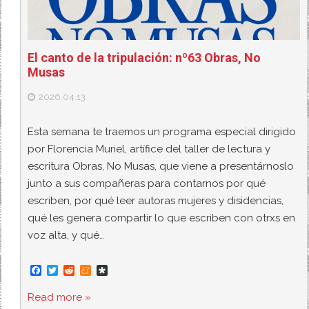
El canto de la tripulación: nº63 Obras, No
Musas
2026.04.13
Esta semana te traemos un programa especial dirigido
por Florencia Muriel, artífice del taller de lectura y
escritura Obras, No Musas, que viene a presentárnoslo
junto a sus compañeras para contarnos por qué
escriben, por qué leer autoras mujeres y disidencias,
qué les genera compartir lo que escriben con otrxs en
voz alta, y qué…
F
T
R
M
D
a
w
e
e
i
c
i
d
n
a
Read more »
e
t
d
e
s