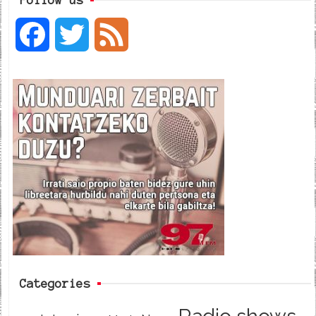
F
T
F
a
w
e
c
i
e
e
t
d
b
t
o
e
o
r
k
Categories