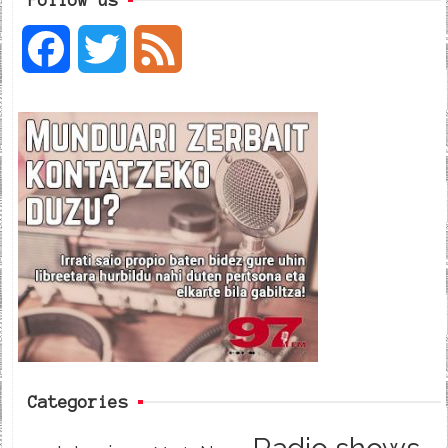
F
T
F
a
w
e
c
i
e
e
t
d
b
t
o
e
o
r
k
Categories