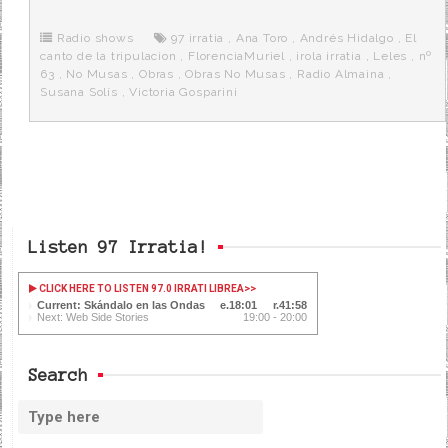
b
t
i
a
p
o
e
t
m
o
o
r
e
r
Radio shows
97 irratia
,
Ana Toro
,
Andrés Hidalgo
,
El
k
a
canto de la tripulacion
,
FlorenciaMuriel
,
irola irratia
,
Leles
,
nº
63
,
No Musas
,
Obras
,
Obras No Musas
,
Radio Almaina
,
Susana Solís
,
Victoria Gosparini
Listen 97 Irratia!
CLICK HERE TO LISTEN 97.0 IRRATI LIBREA
>>
Current: Skándalo en las Ondas
18:01
41:58
Next: Web Side Stories
19:00 - 20:00
Search