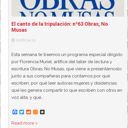
El canto de la tripulación: nº63 Obras, No
Musas
2026.04.13
Esta semana te traemos un programa especial dirigido
por Florencia Muriel, artífice del taller de lectura y
escritura Obras, No Musas, que viene a presentárnoslo
junto a sus compañeras para contarnos por qué
escriben, por qué leer autoras mujeres y disidencias,
qué les genera compartir lo que escriben con otrxs en
voz alta, y qué…
F
T
R
M
D
a
w
e
e
i
c
i
d
n
a
Read more »
e
t
d
e
s