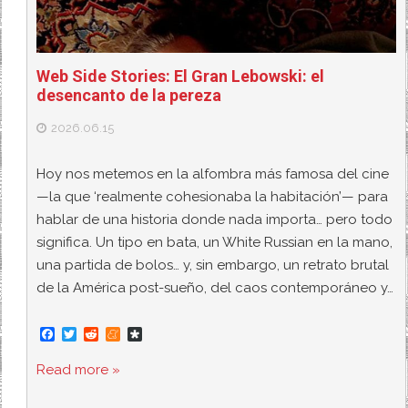
Web Side Stories: El Gran Lebowski: el
desencanto de la pereza
2026.06.15
Hoy nos metemos en la alfombra más famosa del cine
—la que ‘realmente cohesionaba la habitación’— para
hablar de una historia donde nada importa… pero todo
significa. Un tipo en bata, un White Russian en la mano,
una partida de bolos… y, sin embargo, un retrato brutal
de la América post-sueño, del caos contemporáneo y…
F
T
R
M
D
a
w
e
e
i
c
i
d
n
a
Read more »
e
t
d
e
s
b
t
i
a
p
o
e
t
m
o