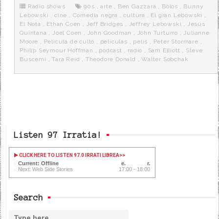
o
r
e
r
Radio shows
90s
,
arte
,
Ben Gazzara
,
Bolos
,
Bunny
k
a
Lebowski
,
cine
,
Comedia negra
,
cultura
,
El gran Lebowski
,
El Nota
,
Ethan Coen
,
Jeff Bridges
,
Jeffrey Lebowski
,
Jesús
Quintana
,
Joel Coen
,
John Goodman
,
John Turturro
,
Julianne
Moore
,
Pelicula de culto
,
películas
,
pelis
,
Peter Stormare
,
Philip Seymour Hoffman
,
podcast
,
radio
,
Sam Elliott
,
Steve
Buscemi
,
Tara Reid
,
Theodore Donald
,
Walter Sobchak
Listen 97 Irratia!
CLICK HERE TO LISTEN 97.0 IRRATI LIBREA
>>
Current: Offline
Next: Web Side Stories
17:00 - 18:00
Search