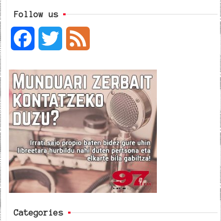
Follow us
F
T
F
a
w
e
c
i
e
e
t
d
b
t
o
e
o
r
k
Categories