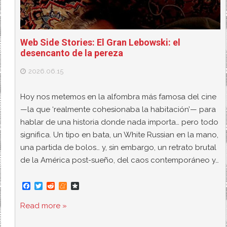
Web Side Stories: El Gran Lebowski: el
desencanto de la pereza
2026.06.15
Hoy nos metemos en la alfombra más famosa del cine
—la que ‘realmente cohesionaba la habitación’— para
hablar de una historia donde nada importa… pero todo
significa. Un tipo en bata, un White Russian en la mano,
una partida de bolos… y, sin embargo, un retrato brutal
de la América post-sueño, del caos contemporáneo y…
F
T
R
M
D
a
w
e
e
i
c
i
d
n
a
Read more »
e
t
d
e
s
b
t
i
a
p
o
e
t
m
o