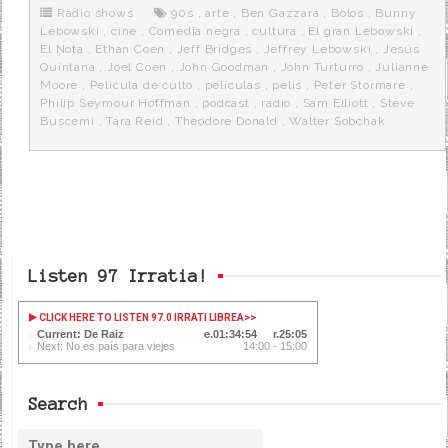
o
r
e
r
Radio shows
90s
,
arte
,
Ben Gazzara
,
Bolos
,
Bunny
k
a
Lebowski
,
cine
,
Comedia negra
,
cultura
,
El gran Lebowski
,
El Nota
,
Ethan Coen
,
Jeff Bridges
,
Jeffrey Lebowski
,
Jesús
Quintana
,
Joel Coen
,
John Goodman
,
John Turturro
,
Julianne
Moore
,
Pelicula de culto
,
películas
,
pelis
,
Peter Stormare
,
Philip Seymour Hoffman
,
podcast
,
radio
,
Sam Elliott
,
Steve
Buscemi
,
Tara Reid
,
Theodore Donald
,
Walter Sobchak
Listen 97 Irratia!
CLICK HERE TO LISTEN 97.0 IRRATI LIBREA
>>
Current: De Raiz
01:34:55
25:04
Next: No es país para viejes
14:00 - 15:00
Search