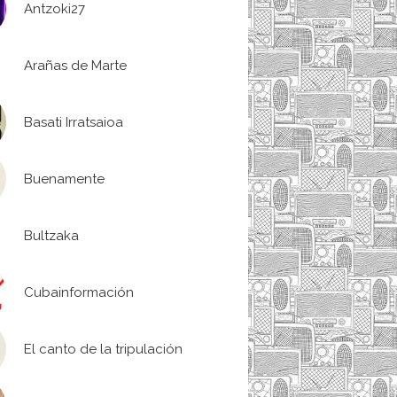
Antzoki27
Arañas de Marte
Basati Irratsaioa
Buenamente
Bultzaka
Cubainformación
El canto de la tripulación