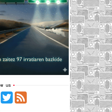
ow us
F
T
F
a
w
e