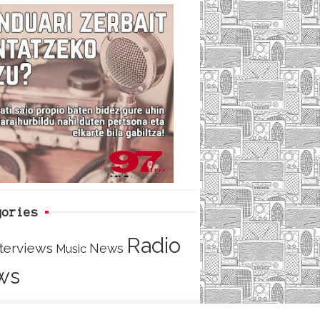
c
i
e
e
t
d
b
t
o
e
o
r
k
gories
Radio
nterviews
News
Music
ws