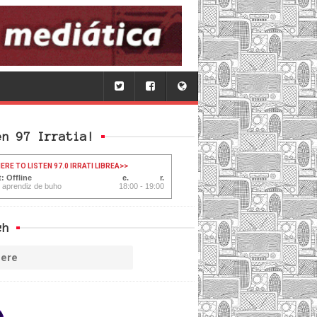
en 97 Irratia!
ERE TO LISTEN 97.0 IRRATI LIBREA
>>
: Offline
l aprendiz de buho
18:00 - 19:00
ch