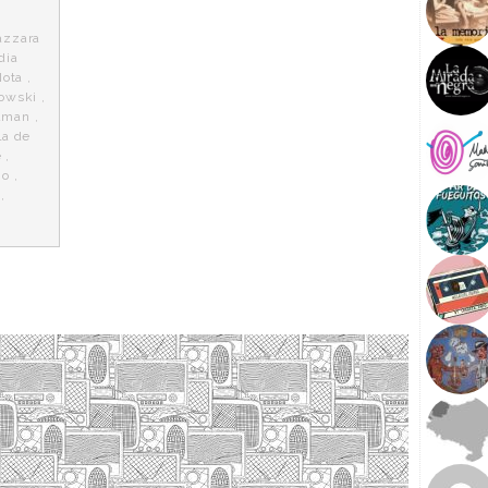
azzara
dia
Nota
,
bowski
,
dman
,
la de
e
,
io
,
,