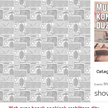
Cate
I
Events
sho