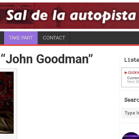
TAKE PART
CONTACT
 “John Goodman”
List
CLICK H
Current
Next: E
Sear