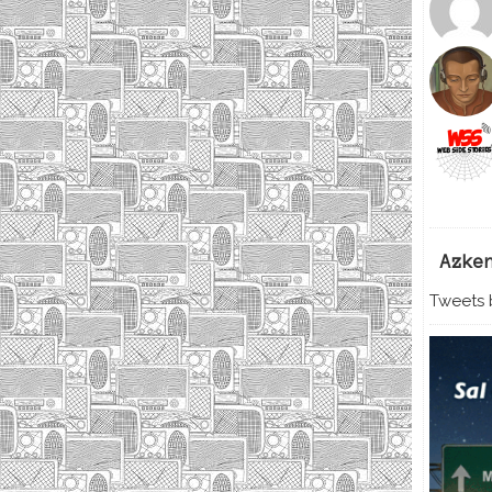
Azke
Tweets b