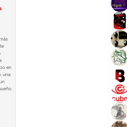
a
 más
te
a
a
ipo en
o, una
 un
-sueño,