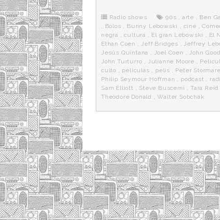
b
t
i
a
p
o
e
t
m
o
o
r
e
r
Radio shows
90s
,
arte
,
Ben G
k
a
,
Bolos
,
Bunny Lebowski
,
cine
,
Come
negra
,
cultura
,
El gran Lebowski
,
El 
Ethan Coen
,
Jeff Bridges
,
Jeffrey Le
Jesús Quintana
,
Joel Coen
,
John Goo
John Turturro
,
Julianne Moore
,
Pelicu
culto
,
películas
,
pelis
,
Peter Stormar
Philip Seymour Hoffman
,
podcast
,
rad
Sam Elliott
,
Steve Buscemi
,
Tara Reid
Theodore Donald
,
Walter Sobchak