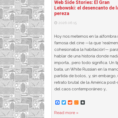
Web Side Stories: El Gran
Lebowski: el desencanto de l
pereza
2026.06.15
Hoy nos metemos en la alfombra
famosa del cine —la que ‘realmen
cohesionaba la habitación’— par
hablar de una historia donde nad
importa… pero todo significa. Un t
bata, un White Russian en la man
partida de bolos… y, sin embargo,
retrato brutal de la América post
del caos contemporáneo y…
F
T
R
M
D
a
w
e
e
i
c
i
d
n
a
Read more »
e
t
d
e
s