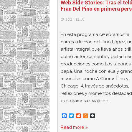
Web Side Stories: Tras el tel
Fran Del Pino en primera per
2024.12.16
En este programa celebramos la
carrera de Fran del Pino López, u
artista integral que lleva años bri
como actor, cantante y bailarín e
producciones como Los tacones
papá, Una noche con ella y gran
musicales como A Chorus Line y
Chicago. A través de anécdotas,
reflexiones y momentos destacad
exploramos el viaje de…
F
T
R
M
D
a
w
e
e
i
c
i
d
n
a
Read more »
e
t
d
e
s