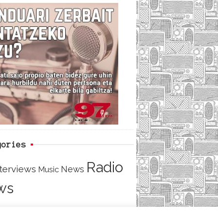
c
i
e
e
t
d
b
t
o
e
o
r
k
gories
Radio
nterviews
News
Music
ws