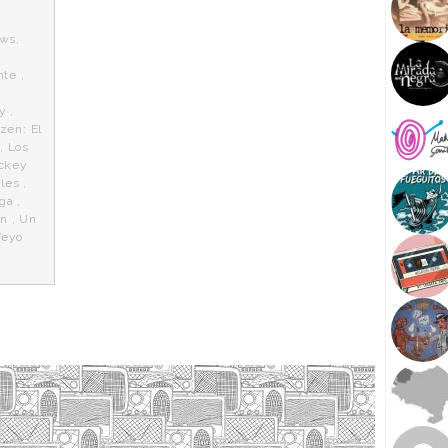
ows
,
n
nte
,
,
y
,
zen: El
,
Los
ckey
les
,
aga
,
ón
,
Un
Yeyo