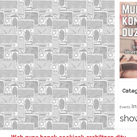
Cate
I
Events
sho