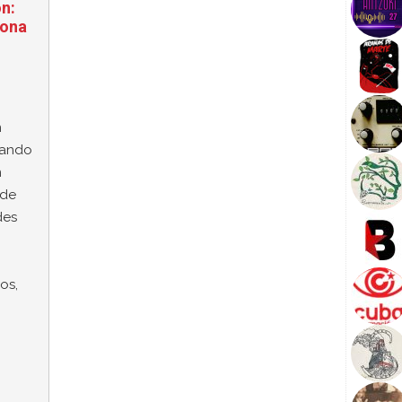
ón:
sona
n
llando
n
 de
des
os,