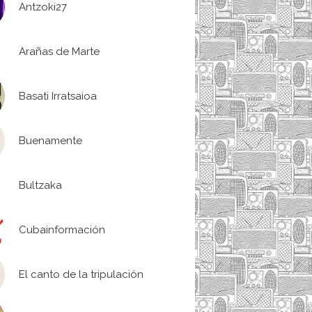
Antzoki27
Arañas de Marte
Basati Irratsaioa
Buenamente
Bultzaka
Cubainformación
El canto de la tripulación