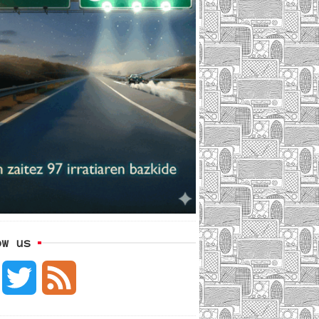
ow us
F
T
F
a
w
e