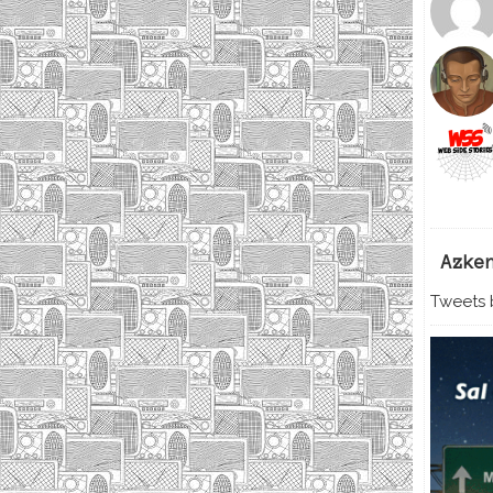
Azke
Tweets b