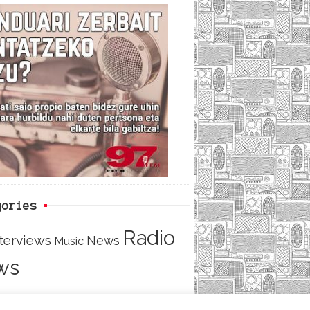
c
i
e
e
t
d
b
t
o
e
o
r
k
gories
Radio
nterviews
News
Music
ws