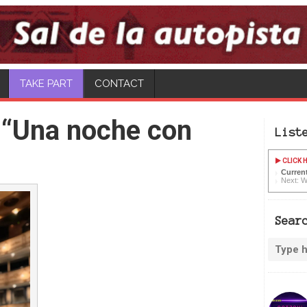
TAKE PART
CONTACT
 “Una noche con
List
CLICK H
Current
Next: W
Sear