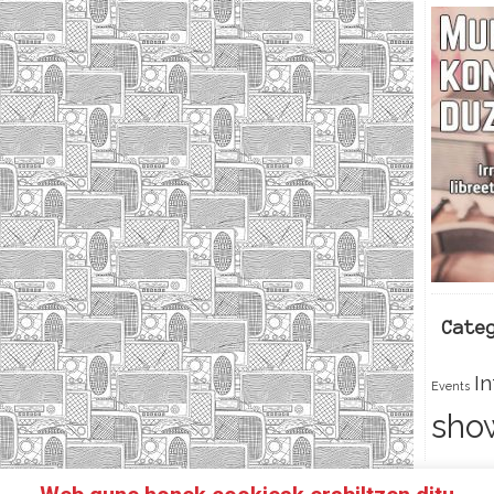
Cate
I
Events
sho