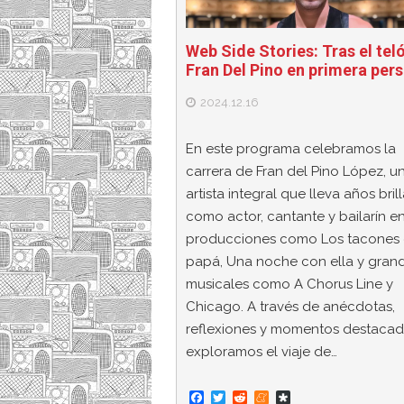
Web Side Stories: Tras el tel
Fran Del Pino en primera per
2024.12.16
En este programa celebramos la
carrera de Fran del Pino López, u
artista integral que lleva años bri
como actor, cantante y bailarín e
producciones como Los tacones
papá, Una noche con ella y gran
musicales como A Chorus Line y
Chicago. A través de anécdotas,
reflexiones y momentos destacad
exploramos el viaje de…
F
T
R
M
D