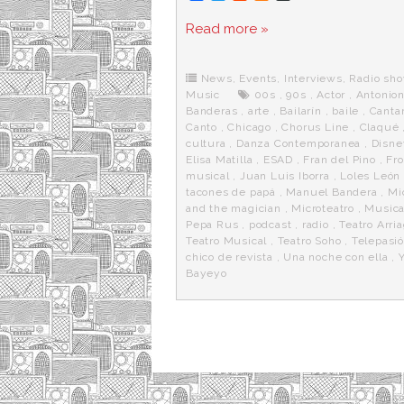
a
w
e
e
i
c
i
d
n
a
Read more »
e
t
d
e
s
b
t
i
a
p
o
e
t
m
o
o
r
e
r
News
,
Events
,
Interviews
,
Radio sh
k
a
Music
00s
,
90s
,
Actor
,
Antonio
Banderas
,
arte
,
Bailarín
,
baile
,
Canta
Canto
,
Chicago
,
Chorus Line
,
Claqué
cultura
,
Danza Contemporanea
,
Disne
Elisa Matilla
,
ESAD
,
Fran del Pino
,
Fro
musical
,
Juan Luis Iborra
,
Loles León
tacones de papá
,
Manuel Bandera
,
Mi
and the magician
,
Microteatro
,
Musica
Pepa Rus
,
podcast
,
radio
,
Teatro Arri
Teatro Musical
,
Teatro Soho
,
Telepasi
chico de revista
,
Una noche con ella
,
Bayeyo