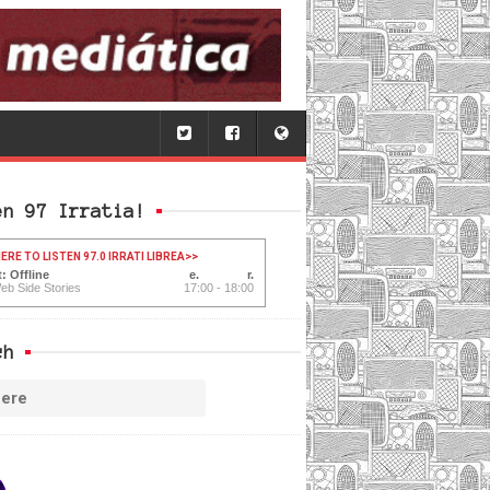
en 97 Irratia!
ERE TO LISTEN 97.0 IRRATI LIBREA
>>
: Offline
eb Side Stories
17:00 - 18:00
ch