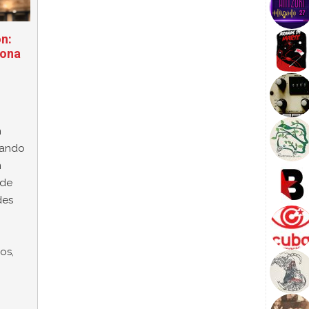
ón:
sona
n
llando
n
 de
des
os,