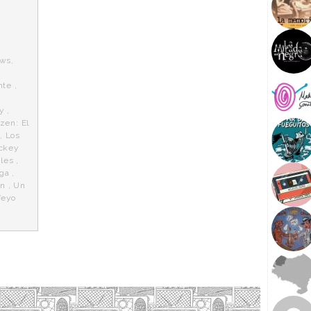
ows
,
n
nte
,
,
y
,
zen: El
,
Los
ckey
les
,
aga
,
ón
,
Un
Yeyo