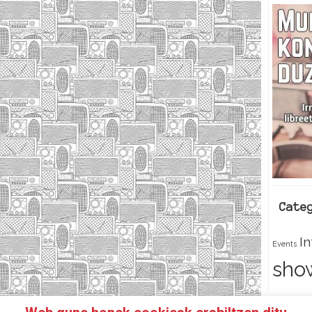
Cate
I
Events
sho