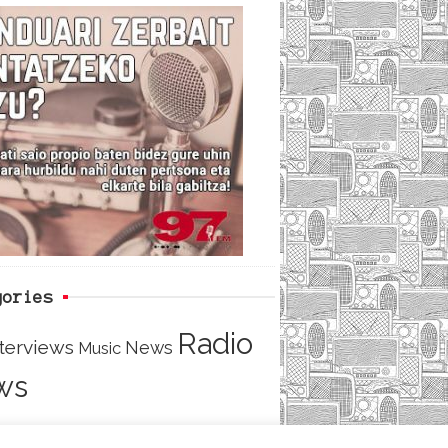
c
i
e
e
t
d
b
t
o
e
o
r
k
gories
Radio
nterviews
News
Music
ws