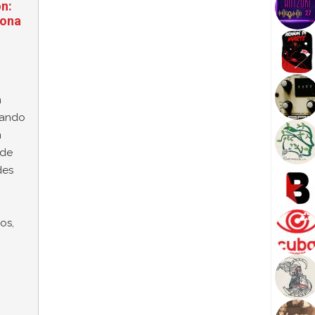
ón:
sona
n
llando
n
 de
des
os,