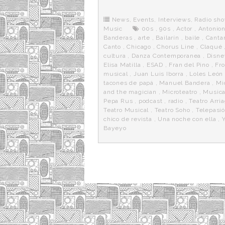
b
t
i
a
p
o
e
t
m
o
o
r
e
r
News
,
Events
,
Interviews
,
Radio sh
k
a
Music
00s
,
90s
,
Actor
,
Antonio
Banderas
,
arte
,
Bailarín
,
baile
,
Canta
Canto
,
Chicago
,
Chorus Line
,
Claqué
cultura
,
Danza Contemporanea
,
Disne
Elisa Matilla
,
ESAD
,
Fran del Pino
,
Fro
musical
,
Juan Luis Iborra
,
Loles León
tacones de papá
,
Manuel Bandera
,
Mi
and the magician
,
Microteatro
,
Musica
Pepa Rus
,
podcast
,
radio
,
Teatro Arri
Teatro Musical
,
Teatro Soho
,
Telepasi
chico de revista
,
Una noche con ella
,
Bayeyo