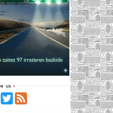
ow us
F
T
F
a
w
e