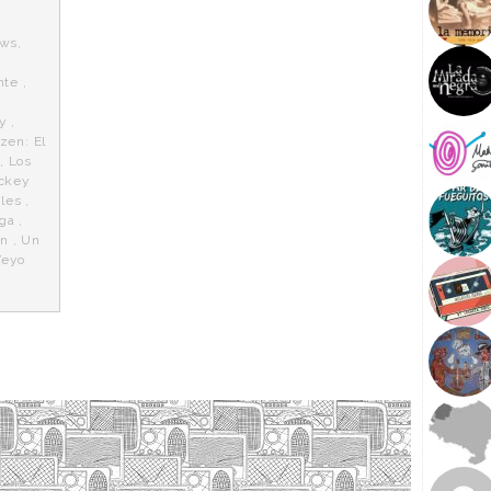
ows
,
n
nte
,
,
y
,
zen: El
,
Los
ckey
les
,
aga
,
ón
,
Un
Yeyo