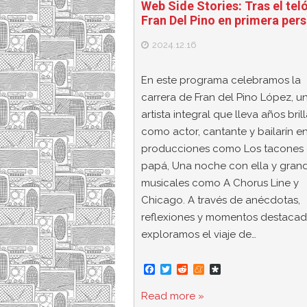
Web Side Stories: Tras el tel
Fran Del Pino en primera per
2024.12.16
En este programa celebramos la
carrera de Fran del Pino López, u
artista integral que lleva años bri
como actor, cantante y bailarín e
producciones como Los tacones
papá, Una noche con ella y gran
musicales como A Chorus Line y
Chicago. A través de anécdotas,
reflexiones y momentos destacad
exploramos el viaje de…
F
T
R
M
D
a
w
e
e
i
c
i
d
n
a
Read more »
e
t
d
e
s