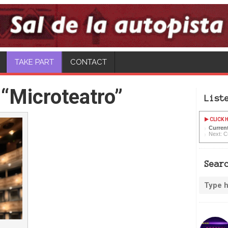
CONTACT
“Microteatro”
List
CLICK H
Current
Next: C
Sear