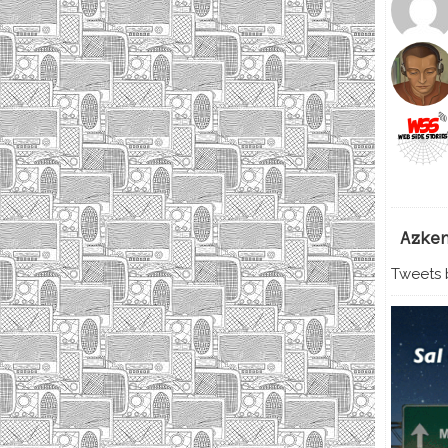
Azke
Tweets b