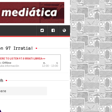
en 97 Irratia!
ERE TO LISTEN 97.0 IRRATI LIBREA
>>
: Offline
uba información
12:00 - 13:00
ch