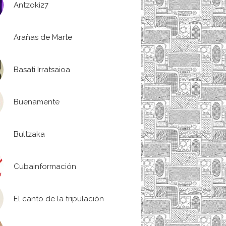
Antzoki27
Arañas de Marte
Basati Irratsaioa
Buenamente
Bultzaka
Cubainformación
El canto de la tripulación