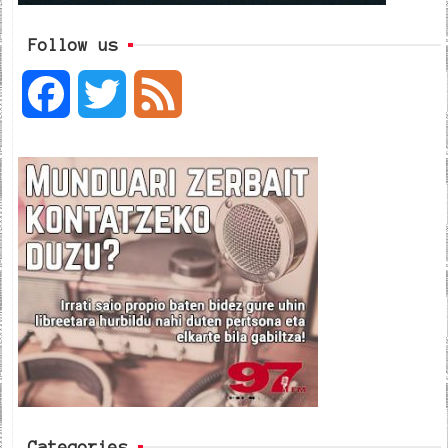
Follow us
F
T
F
a
w
e
c
i
e
e
t
d
b
t
o
e
o
r
k
Categories