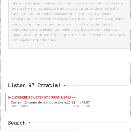
plaza de arriaga
,
policia nacional
,
proceso de colonizacion de
euskal herria
,
pueblos de abya-yala
,
puntos de encuentro
familiar
,
red de resiste cia contra el sap
,
sagu ganbara
,
scenatokia
,
seleccion española de futbol
,
sentencias injustas
,
servicio de infancia de diputacion
,
sindicatos del metal
,
sindrome de alienacion temporal
,
sos itsasadarra
,
star-up
israeli sosa
,
torturador de la guardia civil
,
torturas a kepa urra
,
trabajador expedientado
Listen 97 Irratia!
CLICK HERE TO LISTEN 97.0 IRRATI LIBREA
>>
Current: El canto de la tripulación
16:53
43:06
Next: Sadhill
18:00 - 19:00
Search