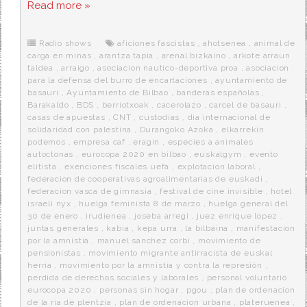
c
i
d
n
a
Read more »
e
t
d
e
s
b
t
i
a
p
o
e
t
m
o
o
r
e
r
Radio shows
aficiones fascistas
,
ahotsenea
,
animal de
k
a
carga en minas
,
arantza tapia
,
arenal bizkaino
,
arkote arraun
taldea
,
arraigo
,
asociacion nautico-deportiva proa
,
asociacion
para la defensa del burro de encartaciones
,
ayuntamiento de
basauri
,
Ayuntamiento de Bilbao
,
banderas españolas
,
Barakaldo
,
BDS
,
berriotxoak
,
cacerolazo
,
carcel de basauri
,
casas de apuestas
,
CNT
,
custodias
,
dia internacional de
solidaridad con palestina
,
Durangoko Azoka
,
elkarrekin
podemos
,
empresa caf
,
eragin
,
especies a animales
autoctonas
,
eurocopa 2020 en bilbao
,
euskalgym
,
evento
elitista
,
exenciones fiscales uefa
,
explotacion laboral
,
federacion de cooperativas agroalimentarias de euskadi
,
federacion vasca de gimnasia
,
festival de cine invisible
,
hotel
israeli nyx
,
huelga feminista 8 de marzo
,
huelga general del
30 de enero
,
irudienea
,
joseba arregi
,
juez enrique lopez
,
juntas generales
,
kabia
,
kepa urra
,
la bilbaina
,
manifestacion
por la amnistia
,
manuel sanchez corbi
,
movimiento de
pensionistas
,
movimiento migrante antirracista de euskal
herria
,
movimiento por la amnistia y contra la represión
,
perdida de derechos sociales y laborales
,
personal voluntario
eurocopa 2020
,
personas sin hogar
,
pgou
,
plan de ordenacion
de la ria de plentzia
,
plan de ordenacion urbana
,
plateruenea
,