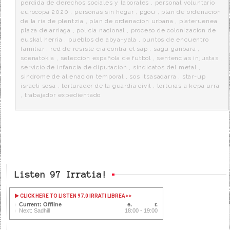
perdida de derechos sociales y laborales
,
personal voluntario
eurocopa 2020
,
personas sin hogar
,
pgou
,
plan de ordenacion
de la ria de plentzia
,
plan de ordenacion urbana
,
plateruenea
,
plaza de arriaga
,
policia nacional
,
proceso de colonizacion de
euskal herria
,
pueblos de abya-yala
,
puntos de encuentro
familiar
,
red de resiste cia contra el sap
,
sagu ganbara
,
scenatokia
,
seleccion española de futbol
,
sentencias injustas
,
servicio de infancia de diputacion
,
sindicatos del metal
,
sindrome de alienacion temporal
,
sos itsasadarra
,
star-up
israeli sosa
,
torturador de la guardia civil
,
torturas a kepa urra
,
trabajador expedientado
Listen 97 Irratia!
CLICK HERE TO LISTEN 97.0 IRRATI LIBREA
>>
Current: Offline
Next: Sadhill
18:00 - 19:00