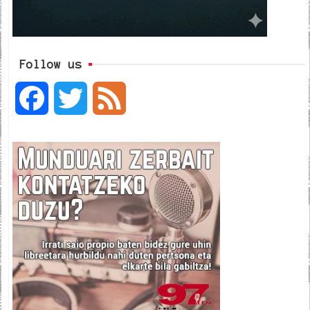
Follow us
F
T
F
a
w
e
c
i
e
e
t
d
b
t
o
e
o
r