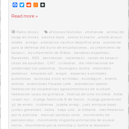
F
T
R
M
D
a
w
e
e
i
c
i
d
n
a
Read more »
e
t
d
e
s
b
t
i
a
p
o
e
t
m
o
o
r
e
r
Radio shows
aficiones fascistas
,
ahotsenea
,
animal de
k
a
carga en minas
,
arantza tapia
,
arenal bizkaino
,
arkote arraun
taldea
,
arraigo
,
asociacion nautico-deportiva proa
,
asociacion
para la defensa del burro de encartaciones
,
ayuntamiento de
basauri
,
Ayuntamiento de Bilbao
,
banderas españolas
,
Barakaldo
,
BDS
,
berriotxoak
,
cacerolazo
,
carcel de basauri
,
casas de apuestas
,
CNT
,
custodias
,
dia internacional de
solidaridad con palestina
,
Durangoko Azoka
,
elkarrekin
podemos
,
empresa caf
,
eragin
,
especies a animales
autoctonas
,
eurocopa 2020 en bilbao
,
euskalgym
,
evento
elitista
,
exenciones fiscales uefa
,
explotacion laboral
,
federacion de cooperativas agroalimentarias de euskadi
,
federacion vasca de gimnasia
,
festival de cine invisible
,
hotel
israeli nyx
,
huelga feminista 8 de marzo
,
huelga general del
30 de enero
,
irudienea
,
joseba arregi
,
juez enrique lopez
,
juntas generales
,
kabia
,
kepa urra
,
la bilbaina
,
manifestacion
por la amnistia
,
manuel sanchez corbi
,
movimiento de
pensionistas
,
movimiento migrante antirracista de euskal
herria
,
movimiento por la amnistia y contra la represión
,