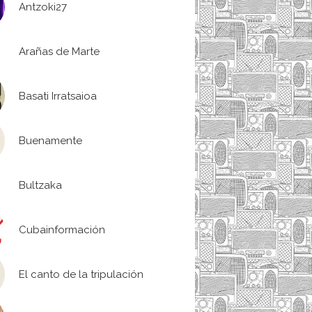
Antzoki27
Arañas de Marte
Basati Irratsaioa
Buenamente
Bultzaka
Cubainformación
El canto de la tripulación