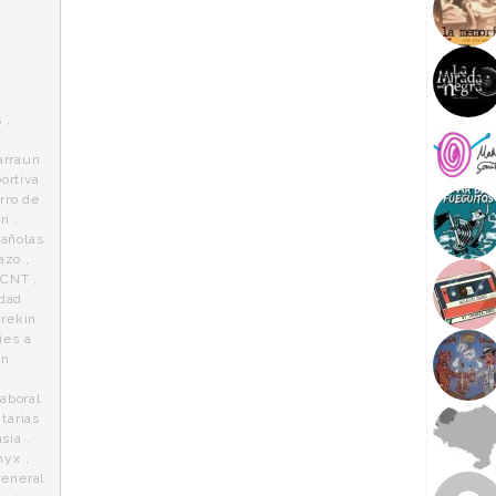
s
,
arraun
ortiva
rro de
ri
,
añolas
azo
,
,
CNT
,
idad
rrekin
ies a
en
laboral
tarias
asia
,
 nyx
,
general