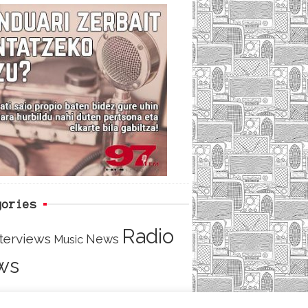
c
i
e
e
t
d
b
t
o
e
o
r
k
gories
Radio
nterviews
News
Music
ws