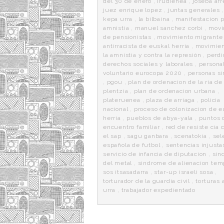
del 30 de enero
,
irudienea
,
joseba arr
juez enrique lopez
,
juntas generales
kepa urra
,
la bilbaina
,
manifestacion p
amnistia
,
manuel sanchez corbi
,
movi
de pensionistas
,
movimiento migrante
antirracista de euskal herria
,
movimien
la amnistia y contra la represión
,
perdi
derechos sociales y laborales
,
persona
voluntario eurocopa 2020
,
personas si
,
pgou
,
plan de ordenacion de la ria de
plentzia
,
plan de ordenacion urbana
,
plateruenea
,
plaza de arriaga
,
policia
nacional
,
proceso de colonizacion de e
herria
,
pueblos de abya-yala
,
puntos 
encuentro familiar
,
red de resiste cia 
el sap
,
sagu ganbara
,
scenatokia
,
sel
española de futbol
,
sentencias injusta
servicio de infancia de diputacion
,
sin
del metal
,
sindrome de alienacion tem
sos itsasadarra
,
star-up israeli sosa
,
torturador de la guardia civil
,
torturas 
urra
,
trabajador expedientado