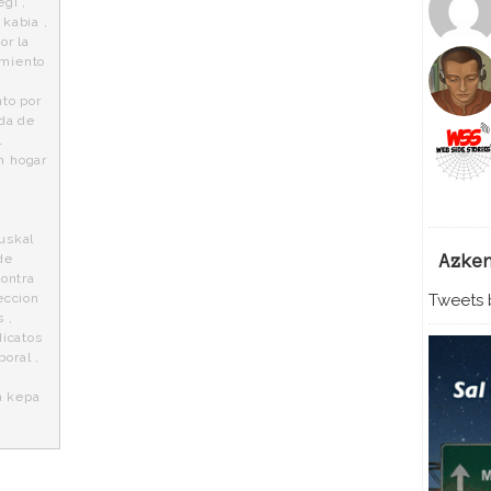
egi
,
,
kabia
,
or la
miento
to por
da de
l
n hogar
uskal
de
Azke
contra
eccion
Tweets b
s
,
dicatos
poral
,
a kepa