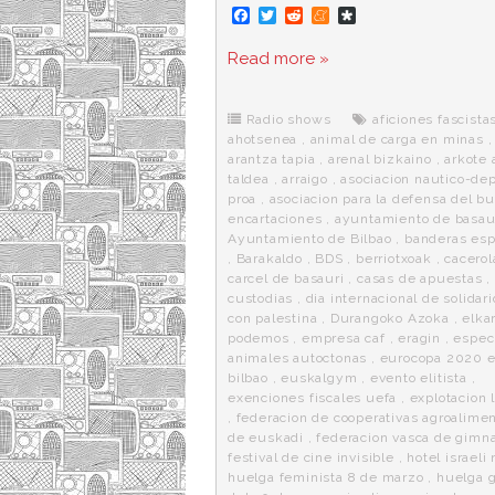
F
T
R
M
D
a
w
e
e
i
c
i
d
n
a
Read more »
e
t
d
e
s
b
t
i
a
p
o
e
t
m
o
o
r
e
r
Radio shows
aficiones fascista
k
a
ahotsenea
,
animal de carga en minas
,
arantza tapia
,
arenal bizkaino
,
arkote 
taldea
,
arraigo
,
asociacion nautico-dep
proa
,
asociacion para la defensa del bu
encartaciones
,
ayuntamiento de basau
Ayuntamiento de Bilbao
,
banderas esp
,
Barakaldo
,
BDS
,
berriotxoak
,
cacerol
carcel de basauri
,
casas de apuestas
custodias
,
dia internacional de solidar
con palestina
,
Durangoko Azoka
,
elka
podemos
,
empresa caf
,
eragin
,
espec
animales autoctonas
,
eurocopa 2020 
bilbao
,
euskalgym
,
evento elitista
,
exenciones fiscales uefa
,
explotacion 
,
federacion de cooperativas agroalimen
de euskadi
,
federacion vasca de gimn
festival de cine invisible
,
hotel israeli
huelga feminista 8 de marzo
,
huelga 