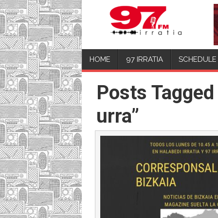
HOME
97 IRRATIA
SCHEDULE
Posts Tagged 
urra”