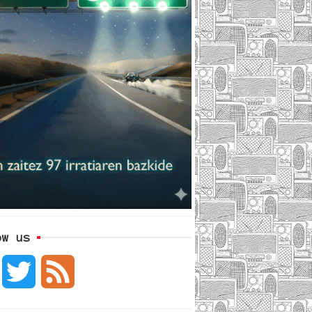
ow us
F
T
F
a
w
e