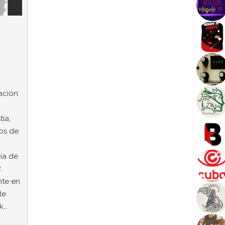
ación
tia,
os de
ia de
.
nte en
te
k…