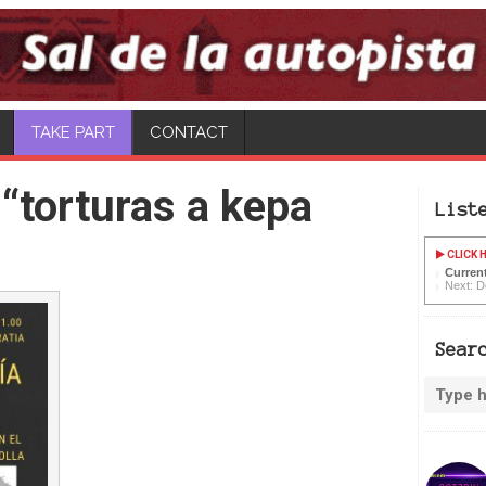
CONTACT
“torturas a kepa
List
CLICK H
Curren
Next: D
Sear