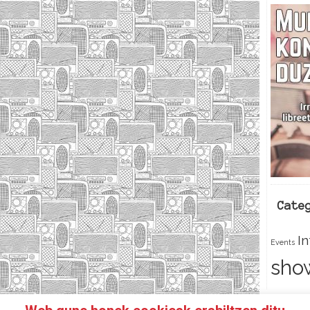
Cate
I
Events
sho