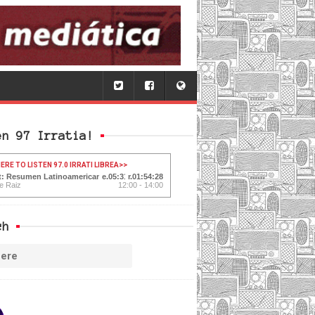
en 97 Irratia!
ERE TO LISTEN 97.0 IRRATI LIBREA
>>
t: Resumen Latinoamericano
05:32
01:54:27
e Raiz
12:00 - 14:00
ch