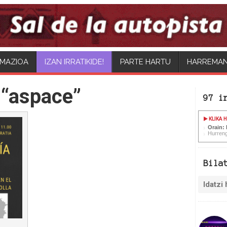
MAZIOA
PARTE HARTU
HARREMA
 “aspace”
97 i
KLIKA 
Orain:
Hurreng
Bila