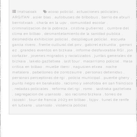
b
t
i
a
p
o
e
t
m
o
o
r
e
r
Irratsaioak
acoso policial
,
actuaciones policiales
,
k
a
ARGITAN
,
asier blas
,
autobuses de bilbobus
,
barrio de atxuri
,
berriotxoak
,
charla en la upv
,
comunidad escolar
,
criminalizacion de la pobreza
,
cristina gutierrez
,
cumbre del
clima en bilbao
,
desmantelamiento de la sanidad publica
,
desmedida exhibicion policial
,
despliegue policial
,
escuela
garcia rivero
,
frente cultural del pnv
,
gabirel ezkurdia
,
gerrari
ez
,
grandes eventos en bizkaia
,
informe desfavorable RGI
,
jon
cortazar
,
jovenes migrados y racializados
,
juntas generales de
bizkaia
,
lakelo gaztetxea
,
last tour
,
macarrismo policial
,
masa
critica en bilbao
,
muelle ibeni
,
nagusien etxea
,
noche
metalera
,
pabellones de zorrozaurre
,
personas detenidas
,
personas perceptoras de rgi
,
policia municipal
,
puente ghery
,
punto negro en barakaldo
,
racismo y xenofobia en san francisco
,
redadas policiales
,
reforma del rgi
,
romo
,
sastraka gaztetxea
,
segregacion de usansolo
,
sos racismo bizkaia
,
torres de
isozaki
,
tour de francia 2023 en bilbao
,
tsjpv
,
tunel de renfe
en lutxana
,
usansolo
,
violencia policial