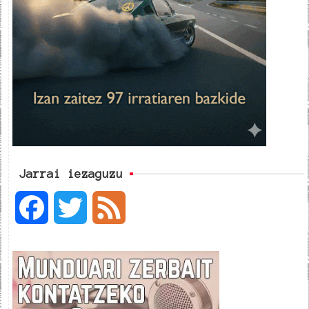
Jarrai iezaguzu
F
T
F
a
w
e
c
i
e
e
t
d