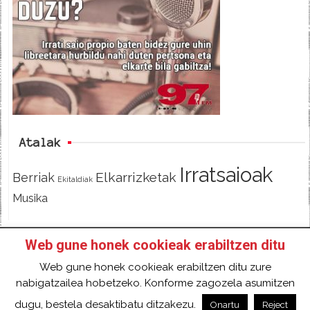
b
t
o
e
o
r
k
Atalak
Irratsaioak
Elkarrizketak
Berriak
Ekitaldiak
Musika
Web gune honek cookieak erabiltzen ditu
HASIERA
IZAN IRRATIKIDE!
FACEBOOK
Web gune honek cookieak erabiltzen ditu zure
TWITTER
HARREMANETARAKO
SARRERA
nabigatzailea hobetzeko. Konforme zagozela asumitzen
2018 Gure eduki guztiak Creative Commons
dugu, bestela desaktibatu ditzakezu.
Onartu
Reject