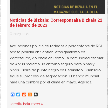
Noticias de Bizkaia: Corresponsalía Bizkaia 22
de febrero de 2023
2023.02.22
Actuaciones policiales: redadas a perceptorxs de RGI,
acoso policial en Sanfran, atosigamiento en
Zorrozaurre, violencia en Romo La comunidad escolar
de Atxuri reclama un entorno seguro para niñas y
niños. Cierre de punto negro en Barakaldo. Usansolo
sigue su proceso de segregación´ El banco mundial
hará una cumbre por el clima en mayo. Agenda
F
T
R
M
D
a
w
e
e
i
c
i
d
n
a
Jarraitu irakurtzen »
e
t
d
e
s