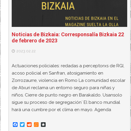
Noticias de Bizkaia: Corresponsalía Bizkaia 22
de febrero de 2023
2023.02.22
Actuaciones policiales: redadas a perceptorxs de RGI,
acoso policial en Sanfran, atosigamiento en
Zorrozaurre, violencia en Romo La comunidad escolar
de Atxuri reclama un entorno seguro para niñas y
niños. Cierre de punto negro en Barakaldo. Usansolo
sigue su proceso de segregación´ El banco mundial
hará una cumbre por el clima en mayo. Agenda
F
T
R
M
D
a
w
e
e
i