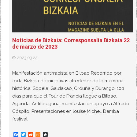
Noticias de Bizkaia: Corresponsalía Bizkaia 22
de marzo de 2023
2023.03.22
Manifestación antirracista en Bilbao Recorrido por
toda Bizkaia de iniciativas alrededor de la memoria
histórica; Sopela, Galdakao, Orduña y Durango. 100
días para que el Tour de Francia llegue a Bilbao.
Agenda: Antifa eguna, manifestación apoyo a Alfredo
Cóspito. Presentaciones en louise Michel. Damba
festival
F
T
R
M
D