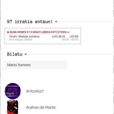
97 irratia entzun!
KLIKA HEMEN 97.0 IRRATI LIBREA ENTZUTEKO
>>
Orain: Madeja sonikoa
01:36:01
23:58
Hurrengoa: Sadhill
08:00 - 09:00
Bilatu
Antzoki27
Arañas de Marte