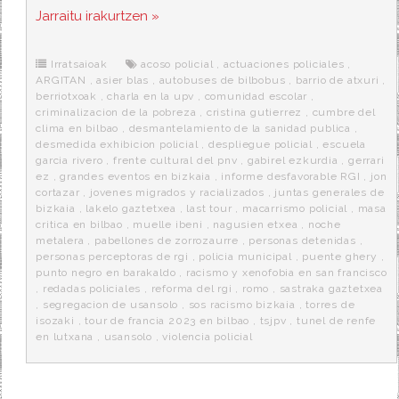
c
i
d
n
a
Jarraitu irakurtzen »
e
t
d
e
s
b
t
i
a
p
o
e
t
m
o
o
r
e
r
Irratsaioak
acoso policial
,
actuaciones policiales
,
k
a
ARGITAN
,
asier blas
,
autobuses de bilbobus
,
barrio de atxuri
,
berriotxoak
,
charla en la upv
,
comunidad escolar
,
criminalizacion de la pobreza
,
cristina gutierrez
,
cumbre del
clima en bilbao
,
desmantelamiento de la sanidad publica
,
desmedida exhibicion policial
,
despliegue policial
,
escuela
garcia rivero
,
frente cultural del pnv
,
gabirel ezkurdia
,
gerrari
ez
,
grandes eventos en bizkaia
,
informe desfavorable RGI
,
jon
cortazar
,
jovenes migrados y racializados
,
juntas generales de
bizkaia
,
lakelo gaztetxea
,
last tour
,
macarrismo policial
,
masa
critica en bilbao
,
muelle ibeni
,
nagusien etxea
,
noche
metalera
,
pabellones de zorrozaurre
,
personas detenidas
,
personas perceptoras de rgi
,
policia municipal
,
puente ghery
,
punto negro en barakaldo
,
racismo y xenofobia en san francisco
,
redadas policiales
,
reforma del rgi
,
romo
,
sastraka gaztetxea
,
segregacion de usansolo
,
sos racismo bizkaia
,
torres de
isozaki
,
tour de francia 2023 en bilbao
,
tsjpv
,
tunel de renfe
en lutxana
,
usansolo
,
violencia policial