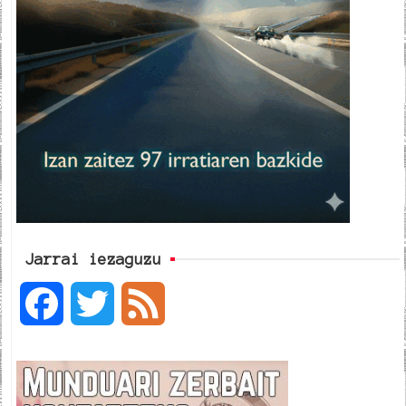
Jarrai iezaguzu
F
T
F
a
w
e
c
i
e