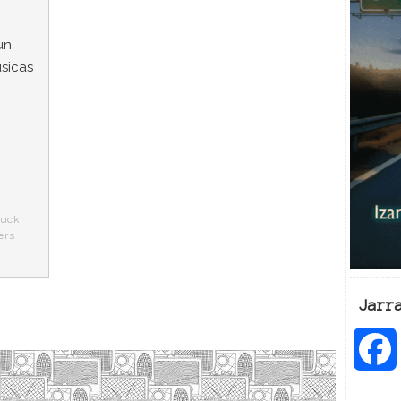
un
sicas
uck
ers
Jarr