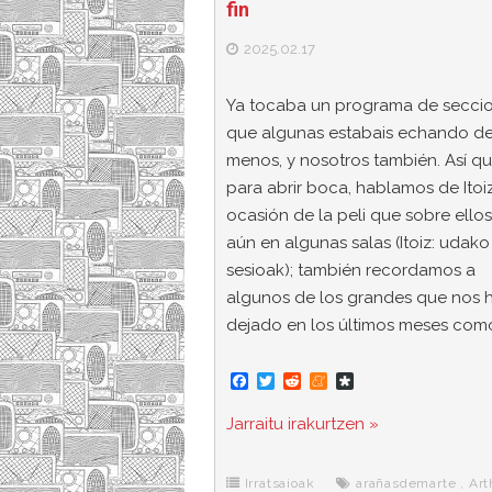
fin
2025.02.17
Ya tocaba un programa de seccio
que algunas estabais echando d
menos, y nosotros también. Así qu
para abrir boca, hablamos de Itoi
ocasión de la peli que sobre ellos
aún en algunas salas (Itoiz: udako
sesioak); también recordamos a
algunos de los grandes que nos 
dejado en los últimos meses com
F
T
R
M
D
a
w
e
e
i
c
i
d
n
a
Jarraitu irakurtzen »
e
t
d
e
s
b
t
i
a
p
o
e
t
m
o
o
r
e
r
Irratsaioak
arañasdemarte
,
Art