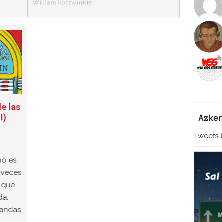
William kotzwinkle
e las
I)
Azke
Tweets b
no es
 veces
 que
da.
bandas