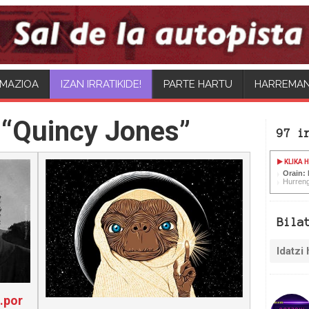
MAZIOA
PARTE HARTU
HARREMA
 “Quincy Jones”
97 i
KLIKA 
Orain: 
Hurren
Bila
…por