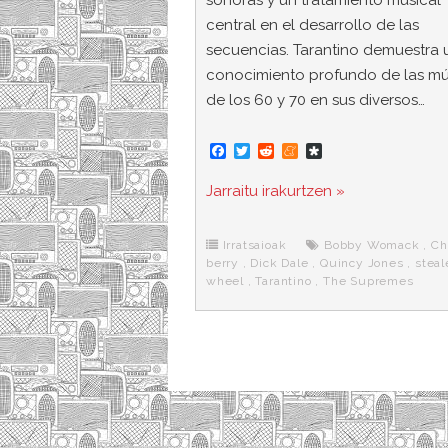
sonoras y un tratamiento musical
central en el desarrollo de las
secuencias. Tarantino demuestra 
conocimiento profundo de las mú
de los 60 y 70 en sus diversos…
F
T
R
M
D
a
w
e
e
i
c
i
d
n
a
Jarraitu irakurtzen »
e
t
d
e
s
b
t
i
a
p
o
e
t
m
o
o
r
e
r
Irratsaioak
Bobby Womack
,
Ch
k
a
berry
,
Dick Dale
,
Quincy Jones
,
steal
wheel
,
Tarantino
,
The Supremes