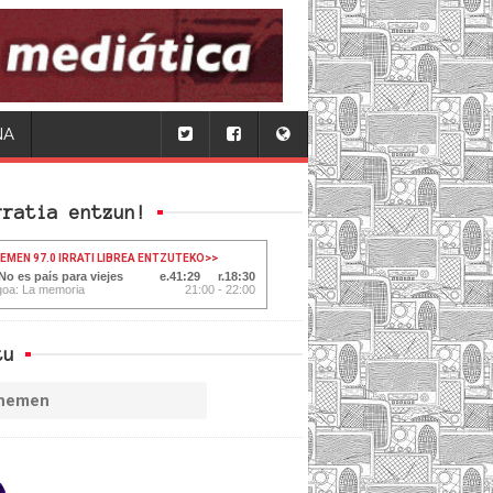
NA
rratia entzun!
HEMEN 97.0 IRRATI LIBREA ENTZUTEKO
>>
No es país para viejes
41:29
18:30
goa: La memoria
21:00 - 22:00
tu