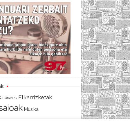
c
i
e
e
t
d
b
t
o
e
o
r
k
ak
Elkarrizketak
k
Ekitaldiak
tsaioak
Musika
AKO
SARRERA