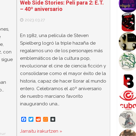
Web Side Stories: Peli para 2: E.T.
– 40º aniversario
2023.03.27
nes,
En 1982, una película de Steven
e
Spielberg logró la triple hazaña de
e,
regalarnos uno de los personajes más
z, con
emblemáticos de la cultura pop,
 sigue
revolucionar el cine de ciencia ficción y
consolidarse como el mayor éxito de la
historia, capaz de hacer llorar al mundo
han
entero. Celebramos el 40º aniversario
o…
de nuestro marciano favorito
inaugurando una…
F
T
R
M
D
a
w
e
e
i
c
i
d
n
a
Jarraitu irakurtzen »
e
t
d
e
s
hur