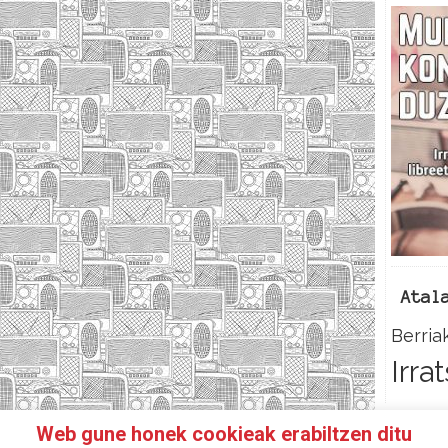
Atal
Berria
Irra
Web gune honek cookieak erabiltzen ditu
N IRRATIKIDE!
FACEBOOK
TWITTER
HARREMANETAR