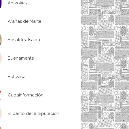
Antzoki27
Arañas de Marte
Basati Irratsaioa
Buenamente
Bultzaka
Cubainformación
El canto de la tripulación