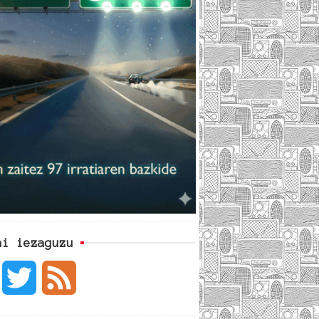
ai iezaguzu
F
T
F
a
w
e