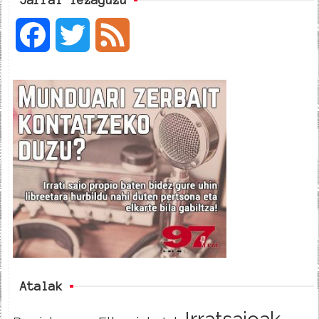
F
T
F
a
w
e
c
i
e
e
t
d
b
t
o
e
o
r
k
Atalak