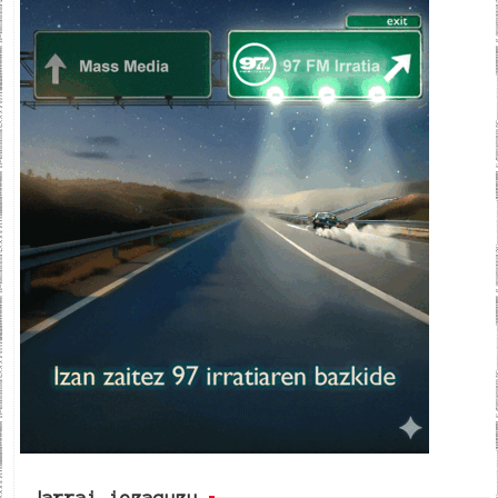
Jarrai iezaguzu