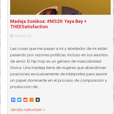
Madeja Sonikoa: #MS29: Yaya Bey +
THEESatisfaction
2023.02.23
Las cosas que me pasan a mí y alrededor de mí están
pasando por razones políticas. Incluso en los asuntos
de amor. El hip hop es un género de masculinidad
tóxica. Una madeja llena de mujeres que abandonan
posiciones exclusivamente de intérpretes para asumir
un papel dominante en el proceso de composición y
producción de…
F
T
R
M
D
a
w
e
e
i
c
i
d
n
a
Jarraitu irakurtzen »
e
t
d
e
s