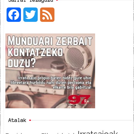
F
T
F
a
w
e
c
i
e
e
t
d
b
t
o
e
o
r
k
Atalak