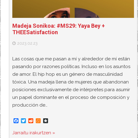
Madeja Sonikoa: #MS29: Yaya Bey +
THEESatisfaction
2023.02.23
Las cosas que me pasan a mí y alrededor de mí están
pasando por razones políticas. Incluso en los asuntos
de amor. El hip hop es un género de masculinidad
tóxica. Una madeja llena de mujeres que abandonan
posiciones exclusivamente de intérpretes para asumir
un papel dominante en el proceso de composición y
producción de…
F
T
R
M
D
a
w
e
e
i
c
i
d
n
a
Jarraitu irakurtzen »
e
t
d
e
s