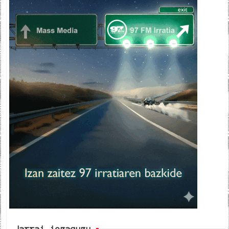
Jarrai iezaguzu