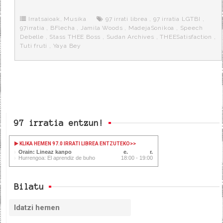
b
t
i
a
p
o
e
t
m
o
o
r
e
r
Irratsaioak
,
Musika
97 irrati librea
,
97 irratia LGTBI
,
k
a
97irratia
,
BFlecha
,
Jamila Woods
,
MadejaSonikoa
,
Speech
Debelle
,
Stass THEE Boss
,
Sudan Archives
,
THEESatisfaction
,
Tuti fruti
,
Yaya Bey
97 irratia entzun!
KLIKA HEMEN 97.0 IRRATI LIBREA ENTZUTEKO
>>
Orain: Lineaz kanpo
Hurrengoa: El aprendiz de buho
18:00 - 19:00
Bilatu