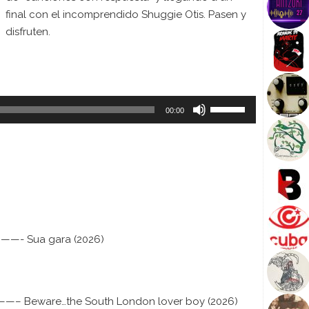
final con el incomprendido Shuggie Otis. Pasen y
disfruten.
U
00:00
s
e
U
p
/
D
o
w
n
 Sua gara (2026)
A
r
r
o
are…the South London lover boy (2026)