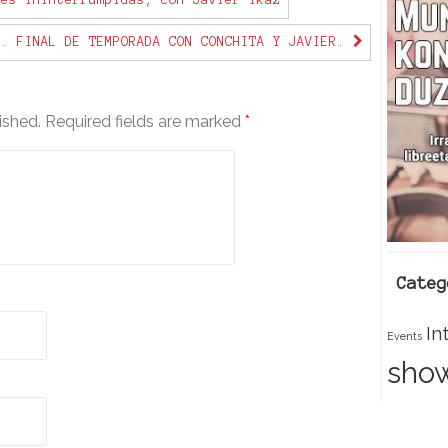
es ininterrumpidas, con Javier Ikaz
c
1. FINAL DE TEMPORADA CON CONCHITA Y JAVIER.
e
ished.
Required fields are marked
*
k
Categ
In
Events
sho