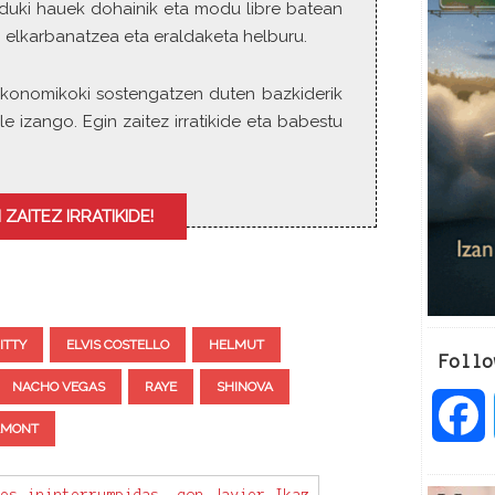
duki hauek dohainik eta modu libre batean
 elkarbanatzea eta eraldaketa helburu.
ia ekonomikoki sostengatzen duten bazkiderik
le izango. Egin zaitez irratikide eta babestu
 ZAITEZ IRRATIKIDE!
ITTY
ELVIS COSTELLO
HELMUT
Follo
NACHO VEGAS
RAYE
SHINOVA
AMONT
a