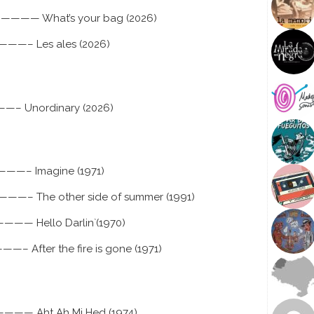
w
———— What’s your bag (2026)
k
e
– Les ales (2026)
y
s
t
o
Unordinary (2026)
i
n
c
r
– Imagine (1971)
e
a
– The other side of summer (1991)
s
e
 Hello Darlin`(1970)
o
fter the fire is gone (1971)
r
d
e
c
— Aht Ah Mi Hed (1974)