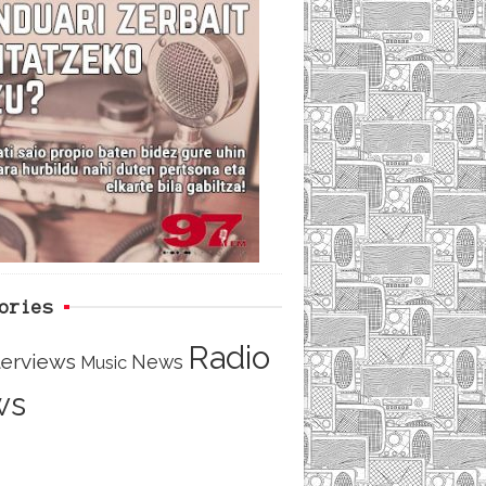
i
e
t
d
b
t
o
e
o
r
ories
Radio
terviews
News
Music
ws