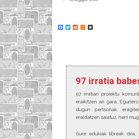
F
T
R
M
D
a
w
e
e
i
c
i
d
n
a
e
t
d
e
s
b
t
i
a
p
o
e
t
m
o
o
r
e
r
k
a
97 irratia bab
97 irratian proiektu komuni
eraikitzen ari gara. Eguner
dugun pertsonak, eragite
eraldatzen saiatuz, herri mu
Gure edukiak libreak dira, 