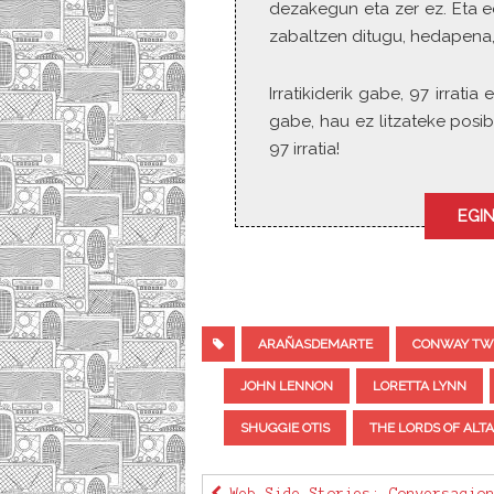
dezakegun eta zer ez. Eta e
zabaltzen ditugu, hedapena,
Irratikiderik gabe, 97 irrat
gabe, hau ez litzateke posib
97 irratia!
EGIN
ARAÑASDEMARTE
CONWAY TW
JOHN LENNON
LORETTA LYNN
SHUGGIE OTIS
THE LORDS OF ALT