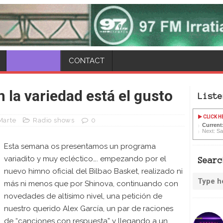
CONTACT
 la variedad está el gusto
Liste
CLICK H
Marte
Radio shows
0
Current:
Next: Sad
Esta semana os presentamos un programa
variadito y muy ecléctico…. empezando por el
Searc
nuevo himno oficial del Bilbao Basket, realizado ni
más ni menos que por Shinova, continuando con
novedades de altísimo nivel, una petición de
nuestro querido Alex García, un par de raciones
de “canciones con respuesta” y llegando a un