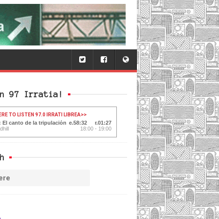
n 97 Irratia!
ERE TO LISTEN 97.0 IRRATI LIBREA
>>
 El canto de la tripulación
58:33
01:26
hill
18:00 - 19:00
h