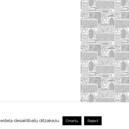
TACT
LOGIN
estela desaktibatu ditzakezu.
Onartu
Reject
 Baimen baten mende