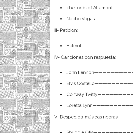
The lords of Altamont—————
Nacho Vegas————————————
III- Petición:
Helmut——————————————– 
IV- Canciones con respuesta:
John Lennon————————————
Elvis Costello————————————
Conway Twitty————————————
Loretta Lynn————————————– A
V- Despedida-músicas negras:
Shuggie Otis————————————