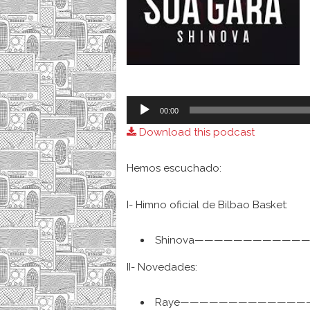
Audio
00:00
Player
Download this podcast
Hemos escuchado:
I- Himno oficial de Bilbao Basket:
Shinova——————————————-
II- Novedades:
Raye———————————————– Bew