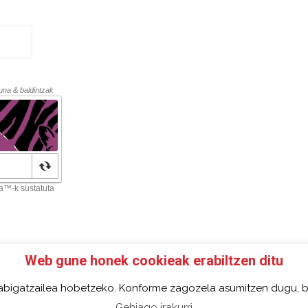
Web gune honek cookieak erabiltzen ditu
 SOCI@ DE 97FM IRRATIA
FACEBOOK
TWITTER
CON
abigatzailea hobetzeko. Konforme zagozela asumitzen dugu, b
re eduki guztiak Creative Commons Aitortu 4.0 Nazioartekoa
Gehiago irakurri