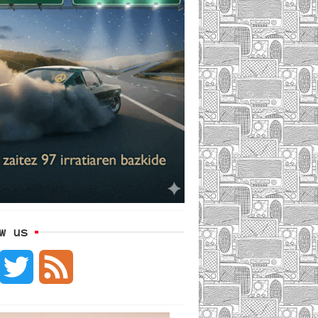
w us
F
T
F
w
e