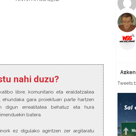
r
e
a
s
e
v
o
l
u
m
e
Azken
.
estu nahi duzu?
Tweets b
katibo libre, komunitario eta eraldatzailea
o, ehundaka gara proiektuan parte hartzen
n digun errealitatea behatuz eta hura
gimenduekin batera.
inork ez digulako agintzen zer argitaratu