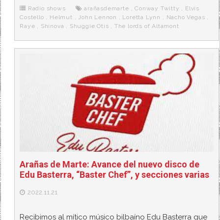
o
e
t
m
o
o
r
e
r
Radio shows
arañasdemarte
,
Conway Twitty
,
Elvis
k
a
Costello
,
Helmut
,
John Lennon
,
Loretta Lynn
,
Nacho Vegas
,
Raye
,
Shinova
,
Shuggie Otis
,
The lords of Altamont
Arañas de Marte: Avance del nuevo disco de
Edu Basterra, “Baster Chef”, y secciones varias
2022.11.21
Recibimos al mítico músico bilbaíno Edu Basterra que