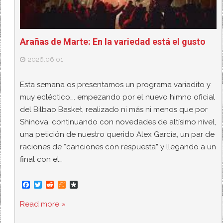
Arañas de Marte: En la variedad está el gusto
2026.06.01
Esta semana os presentamos un programa variadito y
muy ecléctico…. empezando por el nuevo himno oficial
del Bilbao Basket, realizado ni más ni menos que por
Shinova, continuando con novedades de altísimo nivel,
una petición de nuestro querido Alex García, un par de
raciones de “canciones con respuesta” y llegando a un
final con el…
F
T
R
M
D
a
w
e
e
i
c
i
d
n
a
Read more »
e
t
d
e
s
b
t
i
a
p