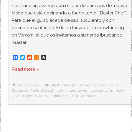
nos hace un avance con un par de primicias del nuevo
disco que está cocinando a fuego lento, “Baster Chef”.
Para que el guiso acabe de salir suculento y con
buena presentación, Edu ha lanzado un crowfunding
en Verkami al que os invitamos a sumaros (buscando
“Baster…
F
T
R
M
D
a
w
e
e
i
c
i
d
n
a
Read more »
e
t
d
e
s
b
t
i
a
p
o
e
t
m
o
o
r
e
r
Radio shows
Black Thought
,
Danger Mouse
,
Edu
k
a
Basterra
,
Federal duck
,
Jerry Lee Lewis
,
Loretta Lynn
,
Low
,
Olivia Newton-John
,
radiohead
,
The Delfonics