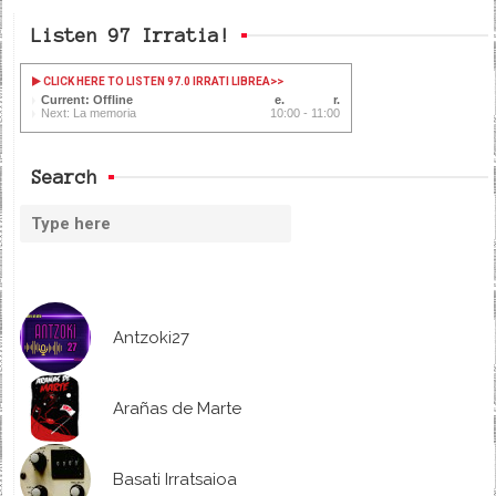
Listen 97 Irratia!
CLICK HERE TO LISTEN 97.0 IRRATI LIBREA
>>
Current: Offline
Next: La memoria
10:00 - 11:00
Search
Antzoki27
Arañas de Marte
Basati Irratsaioa