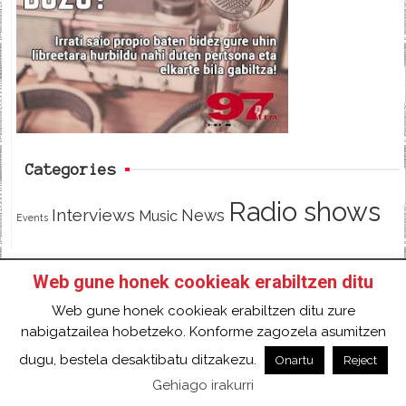
b
t
o
e
o
r
k
Categories
Radio shows
Interviews
News
Music
Events
Web gune honek cookieak erabiltzen ditu
HOME
HAZTE SOCI@ DE 97FM IRRATIA
Web gune honek cookieak erabiltzen ditu zure
FACEBOOK
TWITTER
CONTACT
LOGIN
nabigatzailea hobetzeko. Konforme zagozela asumitzen
2018 Gure eduki guztiak Creative Commons
dugu, bestela desaktibatu ditzakezu.
Onartu
Reject
Aitortu 4.0 Nazioartekoa Baimen baten mende
Gehiago irakurri
daude.