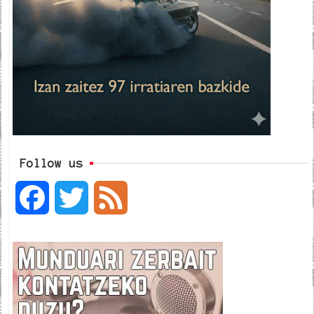
Follow us
F
T
F
a
w
e
c
i
e
e
t
d