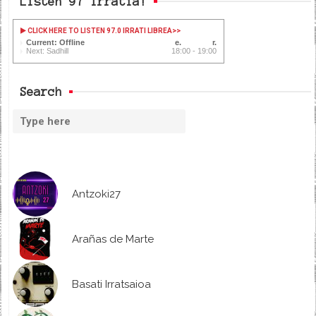
Listen 97 Irratia!
CLICK HERE TO LISTEN 97.0 IRRATI LIBREA
>>
Current: Offline
Next: Sadhill
18:00 - 19:00
Search
Antzoki27
Arañas de Marte
Basati Irratsaioa