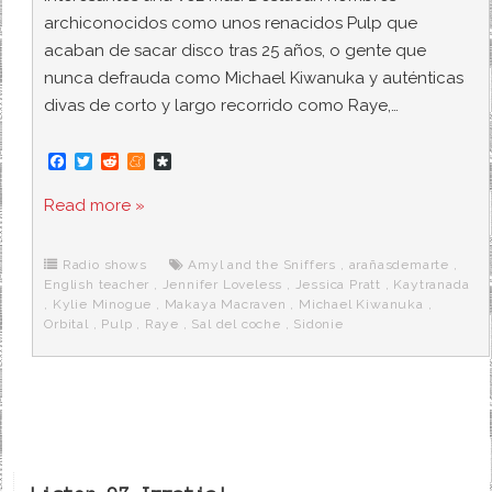
archiconocidos como unos renacidos Pulp que
acaban de sacar disco tras 25 años, o gente que
nunca defrauda como Michael Kiwanuka y auténticas
divas de corto y largo recorrido como Raye,…
F
T
R
M
D
a
w
e
e
i
c
i
d
n
a
Read more »
e
t
d
e
s
b
t
i
a
p
o
e
t
m
o
o
r
e
r
Radio shows
Amyl and the Sniffers
,
arañasdemarte
,
k
a
English teacher
,
Jennifer Loveless
,
Jessica Pratt
,
Kaytranada
,
Kylie Minogue
,
Makaya Macraven
,
Michael Kiwanuka
,
Orbital
,
Pulp
,
Raye
,
Sal del coche
,
Sidonie