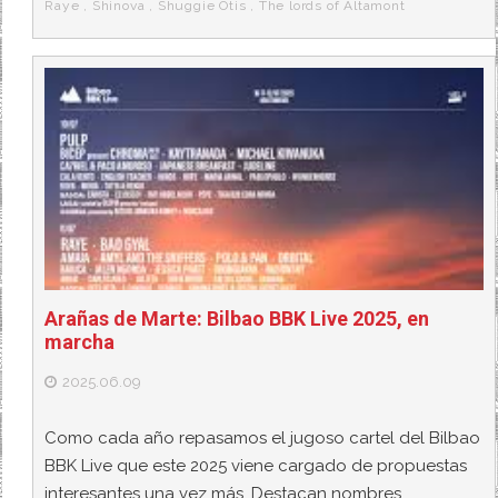
Raye
,
Shinova
,
Shuggie Otis
,
The lords of Altamont
Arañas de Marte: Bilbao BBK Live 2025, en
marcha
2025.06.09
Como cada año repasamos el jugoso cartel del Bilbao
BBK Live que este 2025 viene cargado de propuestas
interesantes una vez más. Destacan nombres