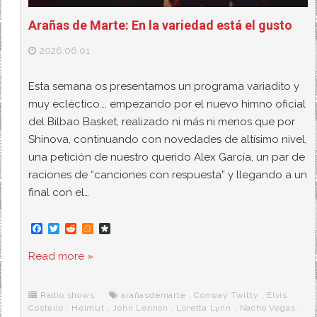
Arañas de Marte: En la variedad está el gusto
2026.06.01
Esta semana os presentamos un programa variadito y
muy ecléctico…. empezando por el nuevo himno oficial
del Bilbao Basket, realizado ni más ni menos que por
Shinova, continuando con novedades de altísimo nivel,
una petición de nuestro querido Alex García, un par de
raciones de “canciones con respuesta” y llegando a un
final con el…
F
T
R
M
D
a
w
e
e
i
c
i
d
n
a
Read more »
e
t
d
e
s
b
t
i
a
p
o
e
t
m
o
o
r
e
r
Radio shows
arañasdemarte
,
Conway Twitty
,
Elvis
k
a
Costello
,
Helmut
,
John Lennon
,
Loretta Lynn
,
Nacho Vegas
,