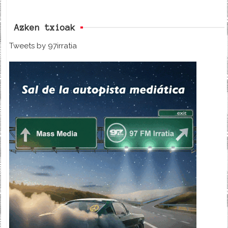
Azken txioak
Tweets by 97irratia