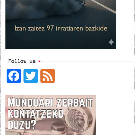
Follow us
F
T
F
a
w
e
c
i
e
e
t
d
b
t