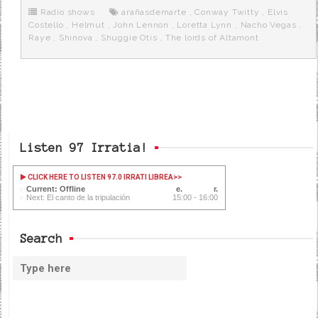
o
e
t
m
o
o
r
e
r
Radio shows
arañasdemarte
,
Conway Twitty
,
Elvis
k
a
Costello
,
Helmut
,
John Lennon
,
Loretta Lynn
,
Nacho Vegas
,
Raye
,
Shinova
,
Shuggie Otis
,
The lords of Altamont
Listen 97 Irratia!
CLICK HERE TO LISTEN 97.0 IRRATI LIBREA
>>
Current: Offline
Next: El canto de la tripulación
15:00 - 16:00
Search