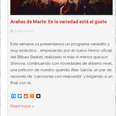
Arañas de Marte: En la variedad está el gusto
2026.06.01
Esta semana os presentamos un programa variadito y
muy ecléctico…. empezando por el nuevo himno oficial
del Bilbao Basket, realizado ni más ni menos que por
Shinova, continuando con novedades de altísimo nivel,
una petición de nuestro querido Alex García, un par de
raciones de “canciones con respuesta” y llegando a un
final con el…
F
T
R
M
D
a
w
e
e
i
c
i
d
n
a
Read more »
e
t
d
e
s
b
t
i
a
p