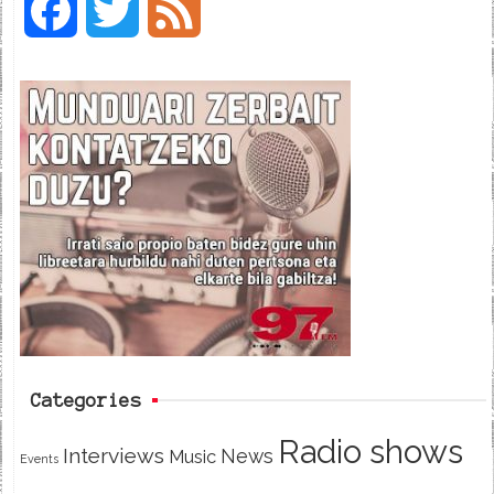
F
T
F
a
w
e
c
i
e
e
t
d
b
t
o
e
o
r
k
Categories
Radio shows
Interviews
News
Music
Events