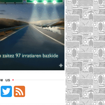
ow us
F
T
F
a
w
e