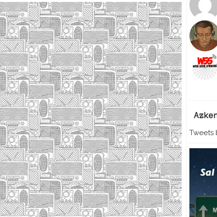
Azke
Tweets b