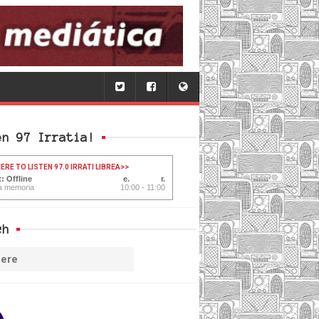
en 97 Irratia!
ERE TO LISTEN 97.0 IRRATI LIBREA
>>
: Offline
a memoria
10:00 - 11:00
ch