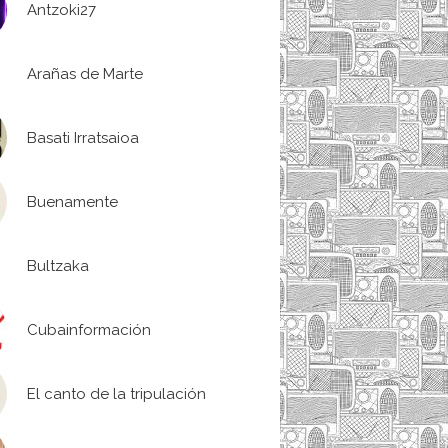
Antzoki27
Arañas de Marte
Basati Irratsaioa
Buenamente
Bultzaka
Cubainformación
El canto de la tripulación