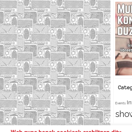
Cate
I
Events
sho