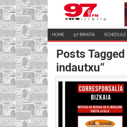
HOME
97 IRRATIA
SCHEDULE
Posts Tagged
indautxu”