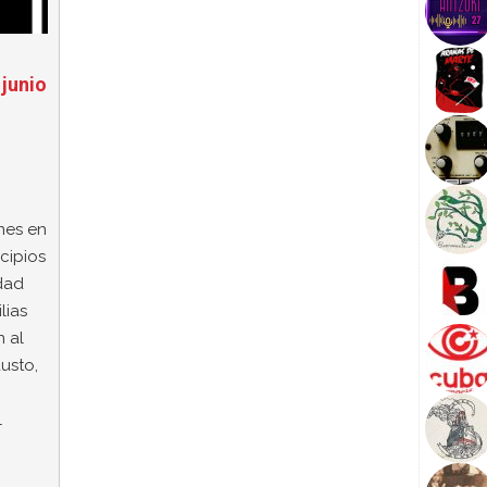
 junio
nes en
cipios
dad
lias
 al
usto,
l