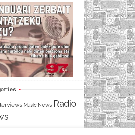
c
i
e
e
t
d
b
t
o
e
o
r
k
gories
Radio
nterviews
News
Music
ws