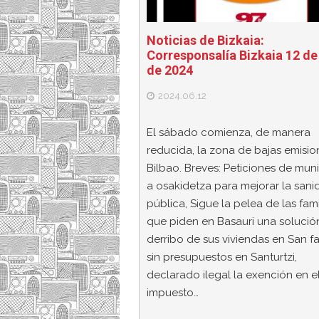
Noticias de Bizkaia:
Corresponsalía Bizkaia 12 de
de 2024
2024.06.12
El sábado comienza, de manera
reducida, la zona de bajas emisio
Bilbao. Breves: Peticiones de muni
a osakidetza para mejorar la sani
pública, Sigue la pelea de las fami
que piden en Basauri una solución
derribo de sus viviendas en San fa
sin presupuestos en Santurtzi,
declarado ilegal la exención en e
impuesto…