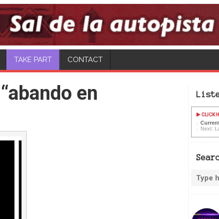
CONTACT
 “abando en
List
CLICK H
Current
Next: L
Sear