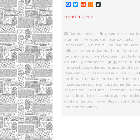
F
T
R
M
D
a
w
e
e
i
c
i
d
n
a
Read more »
e
t
d
e
s
b
t
i
a
p
o
e
t
m
o
o
r
e
r
Radio shows
abando en indaut
k
a
aita mari
,
Arroces del mundo
,
batu
,
Bihotzean
,
biziz bizi
,
calidad del aire
bilbao
,
ezkerraldea martxan
,
falta de
personal médico en Bizkaia
,
gazte lok
deusto
,
greenpeace
,
guggenheim urd
impuesto sociedades puerto de bilbao
barakaldo
,
jauzi ekosoziala
,
KAKITZA
multiculturalidad
,
museo maritimo de 
,
presupuestos municipales en Santurt
san fausto
,
Santurtzi
,
sastraka
,
subfl
ez
,
tribunal de estrasburgo
,
vehiculo
contaminantes
,
xake plaza
,
zona de b
emisiones bilbao