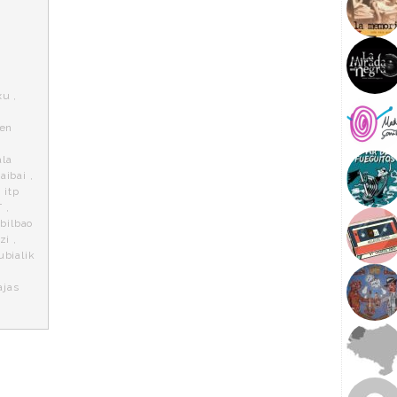
xu
,
 en
ala
aibai
,
,
itp
T
,
bilbao
zi
,
ubialik
s
ajas