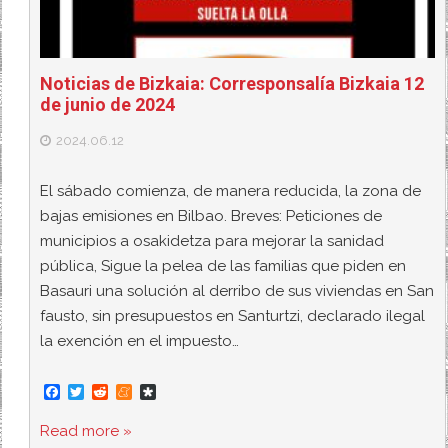
Noticias de Bizkaia: Corresponsalía Bizkaia 12
de junio de 2024
2024.06.12
El sábado comienza, de manera reducida, la zona de
bajas emisiones en Bilbao. Breves: Peticiones de
municipios a osakidetza para mejorar la sanidad
pública, Sigue la pelea de las familias que piden en
Basauri una solución al derribo de sus viviendas en San
fausto, sin presupuestos en Santurtzi, declarado ilegal
la exención en el impuesto…
F
T
R
M
D
a
w
e
e
i
c
i
d
n
a
Read more »
e
t
d
e
s