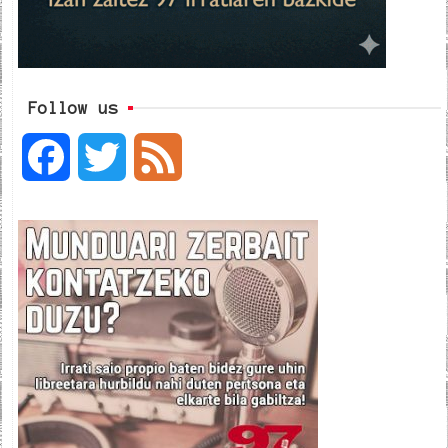
Follow us
F
T
F
a
w
e
c
i
e
e
t
d
b
t
o
e
o
r