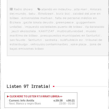
b
t
i
a
p
o
e
t
m
o
o
r
e
r
Radio shows
abando en indautxu
,
aita mari
,
Arroces
k
a
del mundo
,
batu
,
Bihotzean
,
biziz bizi
,
calidad del aire en
bilbao
,
ezkerraldea martxan
,
falta de personal médico en
Bizkaia
,
gazte lokala deusto
,
greenpeace
,
guggenheim
urdaibai
,
impuesto sociedades puerto de bilbao
,
itp barakaldo
,
jauzi ekosoziala
,
KAKITZAT
,
multiculturalidad
,
museo
maritimo de bilbao
,
presupuestos municipales en Santurtzi
,
san fausto
,
Santurtzi
,
sastraka
,
subflubialik ez
,
tribunal de
estrasburgo
,
vehiculos contaminantes
,
xake plaza
,
zona de
bajas emisiones bilbao
Listen 97 Irratia!
CLICK HERE TO LISTEN 97.0 IRRATI LIBREA
>>
Current: Info Antifa
59:39
00:20
Next: Blanco y negro Blues
23:00 - 01:00