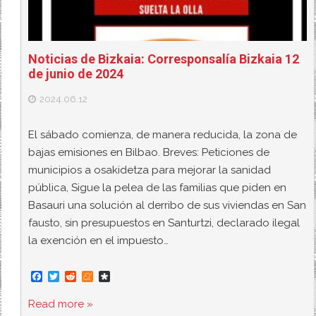
Noticias de Bizkaia: Corresponsalía Bizkaia 12
de junio de 2024
2024.06.12
El sábado comienza, de manera reducida, la zona de
bajas emisiones en Bilbao. Breves: Peticiones de
municipios a osakidetza para mejorar la sanidad
pública, Sigue la pelea de las familias que piden en
Basauri una solución al derribo de sus viviendas en San
fausto, sin presupuestos en Santurtzi, declarado ilegal
la exención en el impuesto…
F
T
R
M
D
a
w
e
e
i
c
i
d
n
a
Read more »
e
t
d
e
s