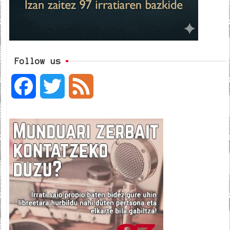
Follow us
F
T
F
a
w
e
c
i
e
e
t
d
b
t
o
e