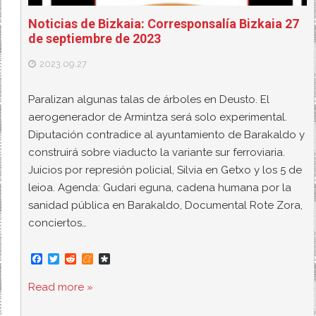
Noticias de Bizkaia: Corresponsalía Bizkaia 27
de septiembre de 2023
2023.09.27
Paralizan algunas talas de árboles en Deusto. El
aerogenerador de Armintza será solo experimental.
Diputación contradice al ayuntamiento de Barakaldo y
construirá sobre viaducto la variante sur ferroviaria.
Juicios por represión policial, Silvia en Getxo y los 5 de
leioa. Agenda: Gudari eguna, cadena humana por la
sanidad pública en Barakaldo, Documental Rote Zora,
conciertos…
F
T
R
M
D
a
w
e
e
i
c
i
d
n
a
Read more »
e
t
d
e
s
b
t
i
a
p
o
e
t
m
o