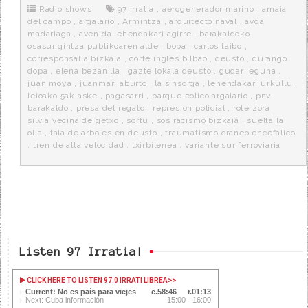
o
r
e
r
Radio shows
97 irratia
,
aerogenerador marino
,
amaia
k
a
del campo
,
argalario
,
Armintza
,
arquitecto naval
,
avda
madariaga
,
avenida lehendakari agirre
,
barakaldoko
osasungintza publikoaren alde
,
bopa
,
carlos taibo
,
corresponsalia bizkaia
,
corte ingles bilbao
,
deusto
,
durango
dopa
,
elena bezanilla
,
gazte lokala deusto
,
gudari eguna
,
juan moya
,
juanmari aburto
,
la sinsorga
,
lehendakari urkullu
,
leioako 5ak aske
,
pagasarri
,
parque eolico argalario
,
pnv
barakaldo
,
presa del regato
,
represion policial
,
rote zora
,
silvia vecina de getxo
,
sortu
,
sos racismo bizkaia
,
suelta la
olla
,
tala de arboles en deusto
,
traumatismo craneo encefalico
,
tren de alta velocidad
,
txirbilenea
,
variante sur ferroviaria
Listen 97 Irratia!
CLICK HERE TO LISTEN 97.0 IRRATI LIBREA
>>
Current: No es país para viejes
58:46
01:13
Next: Cuba información
15:00 - 16:00