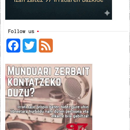
Follow us
F
T
F
a
w
e
c
i
e
e
t
d
b
t
o
e
o
r