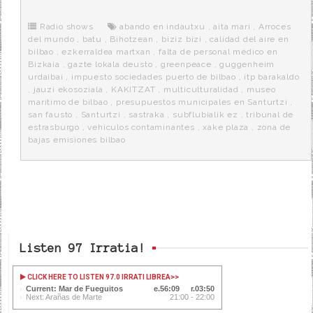
b
t
i
a
p
o
e
t
m
o
o
r
e
r
Radio shows
abando en indautxu
,
aita mari
,
Arroces
k
a
del mundo
,
batu
,
Bihotzean
,
biziz bizi
,
calidad del aire en
bilbao
,
ezkerraldea martxan
,
falta de personal médico en
Bizkaia
,
gazte lokala deusto
,
greenpeace
,
guggenheim
urdaibai
,
impuesto sociedades puerto de bilbao
,
itp barakaldo
,
jauzi ekosoziala
,
KAKITZAT
,
multiculturalidad
,
museo
maritimo de bilbao
,
presupuestos municipales en Santurtzi
,
san fausto
,
Santurtzi
,
sastraka
,
subflubialik ez
,
tribunal de
estrasburgo
,
vehiculos contaminantes
,
xake plaza
,
zona de
bajas emisiones bilbao
Listen 97 Irratia!
CLICK HERE TO LISTEN 97.0 IRRATI LIBREA
>>
Current: Mar de Fueguitos
56:10
03:49
Next: Arañas de Marte
21:00 - 22:00