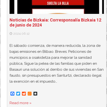
Noticias de Bizkaia: Corresponsalía Bizkaia 12
de junio de 2024
2024.06.12
El sábado comienza, de manera reducida, la zona de
bajas emisiones en Bilbao. Breves: Peticiones de
municipios a osakidetza para mejorar la sanidad
pública, Sigue la pelea de las familias que piden en
Basauri una solución al derribo de sus viviendas en San
fausto, sin presupuestos en Santurtzi, declarado ilegal
la exención en el impuesto…
F
T
R
M
D
a
w
e
e
i
c
i
d
n
a
Read more »
e
t
d
e
s