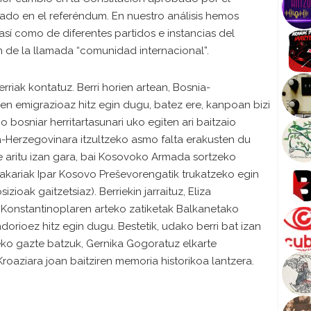
tado en el referéndum. En nuestro análisis hemos
 así como de diferentes partidos e instancias del
de la llamada “comunidad internacional”.
rriak kontatuz. Berri horien artean, Bosnia-
ren emigrazioaz hitz egin dugu, batez ere, kanpoan bizi
o bosniar herritartasunari uko egiten ari baitzaio
ia-Herzegovinara itzultzeko asmo falta erakusten du
e aritu izan gara, bai Kosovoko Armada sortzeko
akariak Ipar Kosovo Preševorengatik trukatzeko egin
ioak gaitzetsiaz). Berriekin jarraituz, Eliza
Konstantinoplaren arteko zatiketak Balkanetako
rioez hitz egin dugu. Bestetik, udako berri bat izan
eko gazte batzuk, Gernika Gogoratuz elkarte
aziara joan baitziren memoria historikoa lantzera.