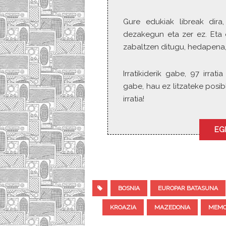
Gure edukiak libreak dira,
dezakegun eta zer ez. Eta 
zabaltzen ditugu, hedapena,
Irratikiderik gabe, 97 irra
gabe, hau ez litzateke posibl
irratia!
EGI
BOSNIA
EUROPAR BATASUNA
KROAZIA
MAZEDONIA
MEMO