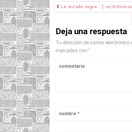
La mirada negra: [:es]Entrevis
Deja una respuesta
Tu dirección de correo electrónico 
marcados con
*