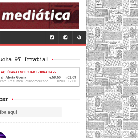
ucha 97 Irratia!
 AQUÍ PARA ESCUCHAR 97 IRRATIA
>>
al: Alerta Gorria
58:51
01:08
iente: Resumen Latinoamericano
10:00 - 12:00
car