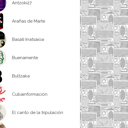
Antzoki27
Arañas de Marte
Basati Irratsaioa
Buenamente
Bultzaka
Cubainformación
El canto de la tripulación