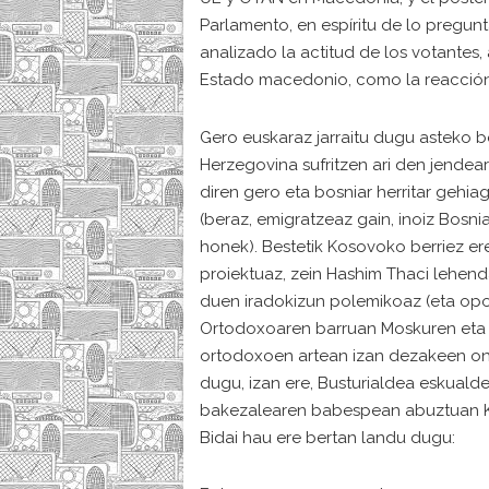
Parlamento, en espíritu de lo pregun
analizado la actitud de los votantes,
Estado macedonio, como la reacción 
Gero euskaraz jarraitu dugu asteko be
Herzegovina sufritzen ari den jendea
diren gero eta bosniar herritar gehiag
(beraz, emigratzeaz gain, inoiz Bosn
honek). Bestetik Kosovoko berriez er
proiektuaz, zein Hashim Thaci lehend
duen iradokizun polemikoaz (eta oposiz
Ortodoxoaren barruan Moskuren eta 
ortodoxoen artean izan dezakeen ondo
dugu, izan ere, Busturialdea eskuald
bakezalearen babespean abuztuan Kro
Bidai hau ere bertan landu dugu: