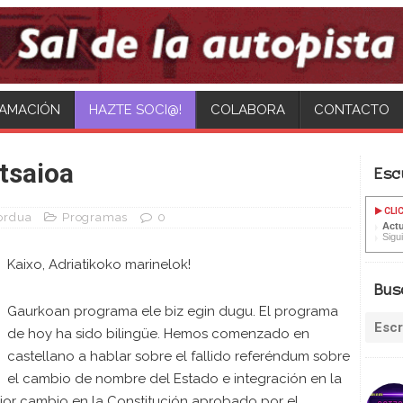
AMACIÓN
HAZTE SOCI@!
COLABORA
CONTACTO
atsaioa
Esc
CLIC
 ordua
Programas
0
Actu
Sigu
Kaixo, Adriatikoko marinelok!
Bus
Gaurkoan programa ele biz egin dugu. El programa
de hoy ha sido bilingüe. Hemos comenzado en
castellano a hablar sobre el fallido referéndum sobre
el cambio de nombre del Estado e integración en la
ior cambio en la Constitución aprobado por el