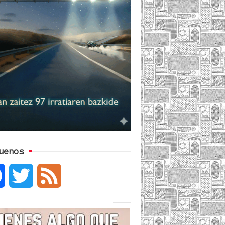
uenos
F
T
F
a
w
e
c
i
e