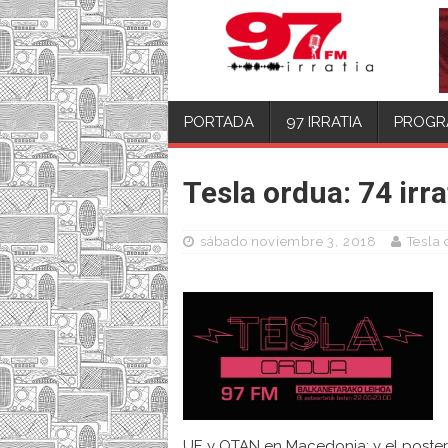
PORTADA
97 IRRATIA
PROGR
Tesla ordua: 74 irr
sábado noviembre 3, 2018
Tesla
UE y OTAN en Macedonia; y el poster