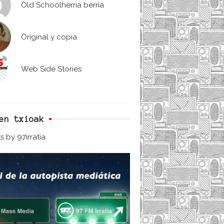
Old Schoolherria berria
Original y copia
Web Side Stories
en txioak
s by 97irratia