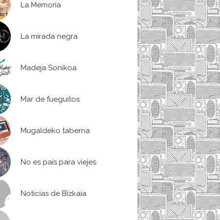
La Memoria
La mirada negra
Madeja Sonikoa
Mar de fueguitos
Mugaldeko taberna
No es país para viejes
Noticias de Bizkaia