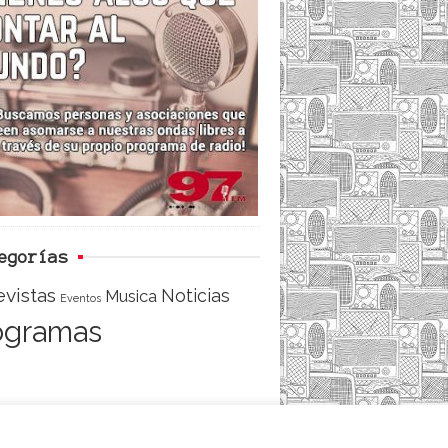
e
t
d
b
t
o
e
o
r
k
egorías
evistas
Noticias
Musica
Eventos
ogramas
ACCESO