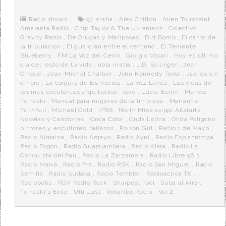
b
t
i
a
p
o
e
t
m
o
o
r
e
r
Radio shows
97 irratia
,
Alex Chilton
,
Allen Toussaint
,
k
a
Amaranta Radio
,
Chip Taylor & The Ukranians
,
Colectivo
Gravity Radio
,
De Orugas y Mariposas
,
Dirt Bomb
,
El canto de
la tripulacion
,
El guardián entre el centeno
,
El Teniente
Blueberry
,
FM La Voz del Cerro
,
Giorgio Vasari
,
Hoy es último
día del resto de tu vida
,
irola irratia
,
J.D. Sallinger
,
Jean
Giraud
,
Jean-Michel Charlier
,
John Kennedy Toole
,
Judíos sin
dinero
,
La conjura de los necios
,
La Voz Lenca
,
Las vidas de
los más excelentes arquitectos
,
love
,
Lucia Berlin
,
Manolo
Txinaski
,
Manual para mujeres de la limpieza
,
Marianne
Faithfull
,
Michael Gold
,
nº66
,
North Mississippi Allstarts
,
Novelas y Canciones
,
Onda Color
,
Onda Latina
,
Onda Polígono
,
pintores y escultores italianos
,
Poison Girl
,
Radio 1 de Mayo
,
Radio Almaina
,
Radio Argayo
,
Radio Ayni
,
Radio Espiritrompa
,
Radio Fogón
,
Radio Guarajambala
,
Ràdio Klara
,
Radio La
Conquista del Pan
,
Radio La Zarzamora
,
Radio Libre 96.3
,
Radio Malva
,
Radio Pra
,
Radio RSK
,
Radio San Miguel
,
Radio
Semilla
,
Radio Sudaca
,
Radio Temblor
,
Radioactiva TX
,
Radiopolis
,
RDV Radio Rock
,
Sharpest Tool
,
Suba al Aire
,
Txinaski's Exile
,
Ulli Lust
,
Vokaribe Radio
,
Vol.2