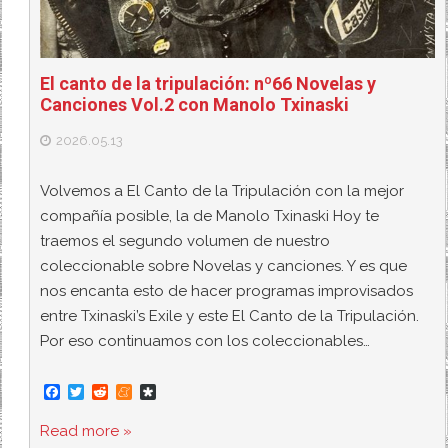
El canto de la tripulación: nº66 Novelas y
Canciones Vol.2 con Manolo Txinaski
2026.05.13
Volvemos a El Canto de la Tripulación con la mejor
compañía posible, la de Manolo Txinaski Hoy te
traemos el segundo volumen de nuestro
coleccionable sobre Novelas y canciones. Y es que
nos encanta esto de hacer programas improvisados
entre Txinaski’s Exile y este El Canto de la Tripulación.
Por eso continuamos con los coleccionables…
F
T
R
M
D
a
w
e
e
i
c
i
d
n
a
Read more »
e
t
d
e
s