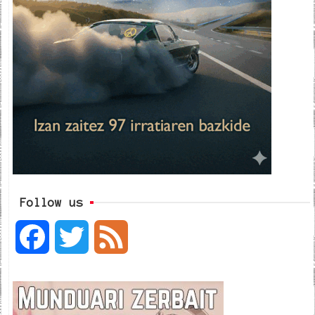
Follow us
F
T
F
a
w
e
c
i
e