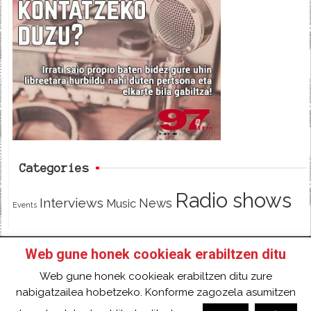
e
t
d
b
t
o
e
o
r
k
Categories
Radio shows
Interviews
News
Music
Events
Web gune honek cookieak erabiltzen ditu
HOME
HAZTE SOCI@ DE 97FM IRRATIA
Web gune honek cookieak erabiltzen ditu zure
FACEBOOK
TWITTER
CONTACT
LOGIN
nabigatzailea hobetzeko. Konforme zagozela asumitzen
2018 Gure eduki guztiak Creative Commons