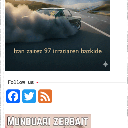
Follow us
F
T
F
a
w
e
c
i
e