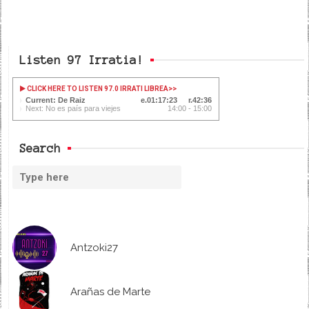
Listen 97 Irratia!
CLICK HERE TO LISTEN 97.0 IRRATI LIBREA
>>
Current: De Raiz
01:17:23
42:36
Next: No es país para viejes
14:00 - 15:00
Search
Antzoki27
Arañas de Marte