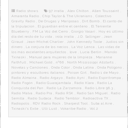
b
t
i
a
p
o
e
t
m
o
o
r
e
r
Radio shows
97 irratia
,
Alex Chilton
,
Allen Toussaint
,
k
a
Amaranta Radio
,
Chip Taylor & The Ukranians
,
Colectivo
Gravity Radio
,
De Orugas y Mariposas
,
Dirt Bomb
,
El canto de
la tripulacion
,
El guardián entre el centeno
,
El Teniente
Blueberry
,
FM La Voz del Cerro
,
Giorgio Vasari
,
Hoy es último
día del resto de tu vida
,
irola irratia
,
J.D. Sallinger
,
Jean
Giraud
,
Jean-Michel Charlier
,
John Kennedy Toole
,
Judíos sin
dinero
,
La conjura de los necios
,
La Voz Lenca
,
Las vidas de
los más excelentes arquitectos
,
love
,
Lucia Berlin
,
Manolo
Txinaski
,
Manual para mujeres de la limpieza
,
Marianne
Faithfull
,
Michael Gold
,
nº66
,
North Mississippi Allstarts
,
Novelas y Canciones
,
Onda Color
,
Onda Latina
,
Onda Polígono
,
pintores y escultores italianos
,
Poison Girl
,
Radio 1 de Mayo
,
Radio Almaina
,
Radio Argayo
,
Radio Ayni
,
Radio Espiritrompa
,
Radio Fogón
,
Radio Guarajambala
,
Ràdio Klara
,
Radio La
Conquista del Pan
,
Radio La Zarzamora
,
Radio Libre 96.3
,
Radio Malva
,
Radio Pra
,
Radio RSK
,
Radio San Miguel
,
Radio
Semilla
,
Radio Sudaca
,
Radio Temblor
,
Radioactiva TX
,
Radiopolis
,
RDV Radio Rock
,
Sharpest Tool
,
Suba al Aire
,
Txinaski's Exile
,
Ulli Lust
,
Vokaribe Radio
,
Vol.2