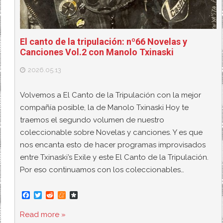
El canto de la tripulación: nº66 Novelas y
Canciones Vol.2 con Manolo Txinaski
2026.05.13
Volvemos a El Canto de la Tripulación con la mejor
compañía posible, la de Manolo Txinaski Hoy te
traemos el segundo volumen de nuestro
coleccionable sobre Novelas y canciones. Y es que
nos encanta esto de hacer programas improvisados
entre Txinaski’s Exile y este El Canto de la Tripulación.
Por eso continuamos con los coleccionables…
F
T
R
M
D
a
w
e
e
i
c
i
d
n
a
Read more »
e
t
d
e
s