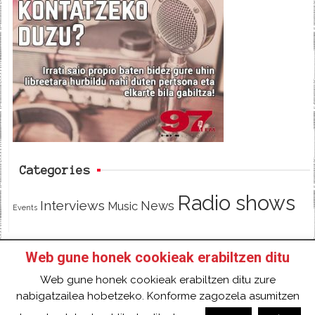
e
t
d
b
t
o
e
o
r
k
Categories
Radio shows
Interviews
News
Music
Events
Web gune honek cookieak erabiltzen ditu
HOME
HAZTE SOCI@ DE 97FM IRRATIA
Web gune honek cookieak erabiltzen ditu zure
FACEBOOK
TWITTER
CONTACT
LOGIN
nabigatzailea hobetzeko. Konforme zagozela asumitzen
2018 Gure eduki guztiak Creative Commons