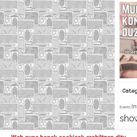
Cate
I
Events
sho