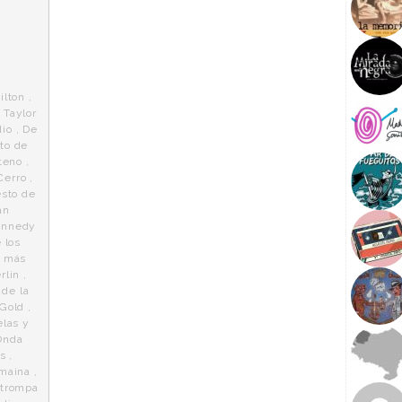
ilton
,
 Taylor
dio
,
De
nto de
teno
,
Cerro
,
esto de
an
ennedy
 los
s más
rlin
,
de la
 Gold
,
las y
Onda
os
,
lmaina
,
itrompa