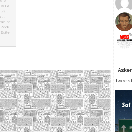
dio
io La
lva
,
el
,
emblor
,
 Rock
,
 Exile
,
Azke
Tweets b