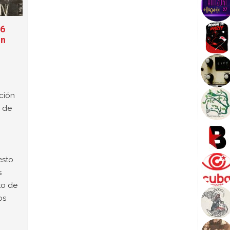
66
on
ción
a de
esto
s
nto de
os