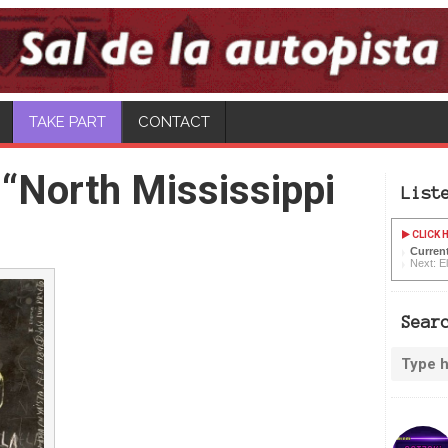
CONTACT
“North Mississippi
List
CLICK H
Current
Next: E
Sear