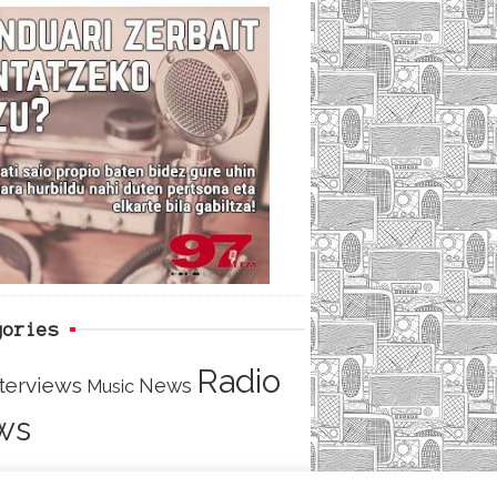
c
i
e
e
t
d
b
t
o
e
o
r
k
gories
Radio
nterviews
News
Music
ws