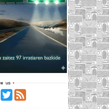
ow us
F
T
F
a
w
e