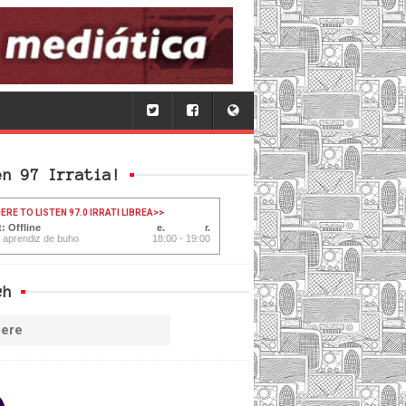
en 97 Irratia!
ERE TO LISTEN 97.0 IRRATI LIBREA
>>
: Offline
l aprendiz de buho
18:00 - 19:00
ch