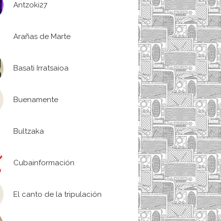
Antzoki27
Arañas de Marte
Basati Irratsaioa
Buenamente
Bultzaka
Cubainformación
El canto de la tripulación