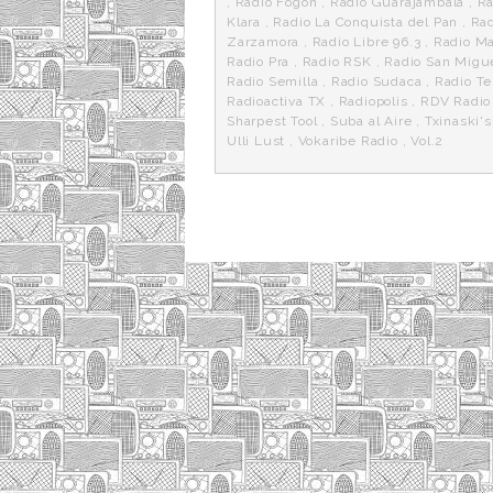
,
Radio Fogón
,
Radio Guarajambala
,
Rà
Klara
,
Radio La Conquista del Pan
,
Rad
Zarzamora
,
Radio Libre 96.3
,
Radio Ma
Radio Pra
,
Radio RSK
,
Radio San Migu
Radio Semilla
,
Radio Sudaca
,
Radio T
Radioactiva TX
,
Radiopolis
,
RDV Radio
Sharpest Tool
,
Suba al Aire
,
Txinaski's
Ulli Lust
,
Vokaribe Radio
,
Vol.2