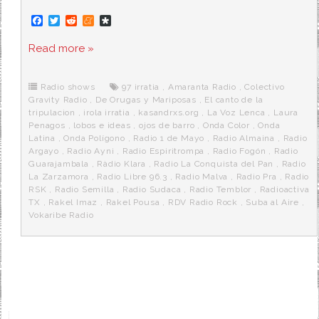
F
T
R
M
D
a
w
e
e
i
c
i
d
n
a
Read more »
e
t
d
e
s
b
t
i
a
p
o
e
t
m
o
o
r
e
r
Radio shows
97 irratia
,
Amaranta Radio
,
Colectivo
k
a
Gravity Radio
,
De Orugas y Mariposas
,
El canto de la
tripulacion
,
irola irratia
,
kasandrxs.org
,
La Voz Lenca
,
Laura
Penagos
,
lobos e ideas
,
ojos de barro
,
Onda Color
,
Onda
Latina
,
Onda Polígono
,
Radio 1 de Mayo
,
Radio Almaina
,
Radio
Argayo
,
Radio Ayni
,
Radio Espiritrompa
,
Radio Fogón
,
Radio
Guarajambala
,
Ràdio Klara
,
Radio La Conquista del Pan
,
Radio
La Zarzamora
,
Radio Libre 96.3
,
Radio Malva
,
Radio Pra
,
Radio
RSK
,
Radio Semilla
,
Radio Sudaca
,
Radio Temblor
,
Radioactiva
TX
,
Rakel Imaz
,
Rakel Pousa
,
RDV Radio Rock
,
Suba al Aire
,
Vokaribe Radio