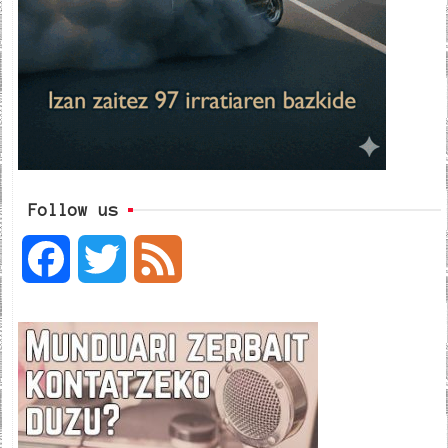
Follow us
F
T
F
a
w
e
c
i
e
e
t
d