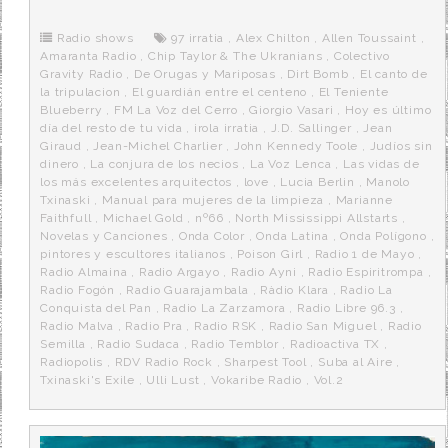
b
t
i
a
p
o
e
t
m
o
o
r
e
r
Radio shows
97 irratia
,
Alex Chilton
,
Allen Toussaint
,
k
a
Amaranta Radio
,
Chip Taylor & The Ukranians
,
Colectivo
Gravity Radio
,
De Orugas y Mariposas
,
Dirt Bomb
,
El canto de
la tripulacion
,
El guardián entre el centeno
,
El Teniente
Blueberry
,
FM La Voz del Cerro
,
Giorgio Vasari
,
Hoy es último
día del resto de tu vida
,
irola irratia
,
J.D. Sallinger
,
Jean
Giraud
,
Jean-Michel Charlier
,
John Kennedy Toole
,
Judíos sin
dinero
,
La conjura de los necios
,
La Voz Lenca
,
Las vidas de
los más excelentes arquitectos
,
love
,
Lucia Berlin
,
Manolo
Txinaski
,
Manual para mujeres de la limpieza
,
Marianne
Faithfull
,
Michael Gold
,
nº66
,
North Mississippi Allstarts
,
Novelas y Canciones
,
Onda Color
,
Onda Latina
,
Onda Polígono
,
pintores y escultores italianos
,
Poison Girl
,
Radio 1 de Mayo
,
Radio Almaina
,
Radio Argayo
,
Radio Ayni
,
Radio Espiritrompa
,
Radio Fogón
,
Radio Guarajambala
,
Ràdio Klara
,
Radio La
Conquista del Pan
,
Radio La Zarzamora
,
Radio Libre 96.3
,
Radio Malva
,
Radio Pra
,
Radio RSK
,
Radio San Miguel
,
Radio
Semilla
,
Radio Sudaca
,
Radio Temblor
,
Radioactiva TX
,
Radiopolis
,
RDV Radio Rock
,
Sharpest Tool
,
Suba al Aire
,
Txinaski's Exile
,
Ulli Lust
,
Vokaribe Radio
,
Vol.2