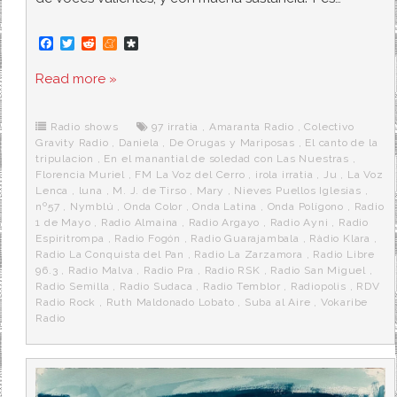
F
T
R
M
D
a
w
e
e
i
c
i
d
n
a
Read more »
e
t
d
e
s
b
t
i
a
p
o
e
t
m
o
o
r
e
r
Radio shows
97 irratia
,
Amaranta Radio
,
Colectivo
k
a
Gravity Radio
,
Daniela
,
De Orugas y Mariposas
,
El canto de la
tripulacion
,
En el manantial de soledad con Las Nuestras
,
Florencia Muriel
,
FM La Voz del Cerro
,
irola irratia
,
Ju
,
La Voz
Lenca
,
luna
,
M. J. de Tirso
,
Mary
,
Nieves Puellos Iglesias
,
nº57
,
Nymblú
,
Onda Color
,
Onda Latina
,
Onda Polígono
,
Radio
1 de Mayo
,
Radio Almaina
,
Radio Argayo
,
Radio Ayni
,
Radio
Espiritrompa
,
Radio Fogón
,
Radio Guarajambala
,
Ràdio Klara
,
Radio La Conquista del Pan
,
Radio La Zarzamora
,
Radio Libre
96.3
,
Radio Malva
,
Radio Pra
,
Radio RSK
,
Radio San Miguel
,
Radio Semilla
,
Radio Sudaca
,
Radio Temblor
,
Radiopolis
,
RDV
Radio Rock
,
Ruth Maldonado Lobato
,
Suba al Aire
,
Vokaribe
Radio