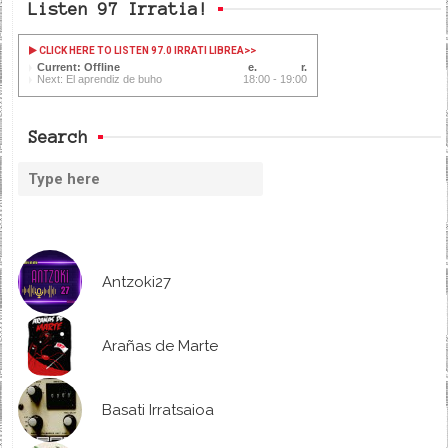
Listen 97 Irratia!
CLICK HERE TO LISTEN 97.0 IRRATI LIBREA
>>
Current: Offline
Next: El aprendiz de buho
18:00 - 19:00
Search
Antzoki27
Arañas de Marte
Basati Irratsaioa