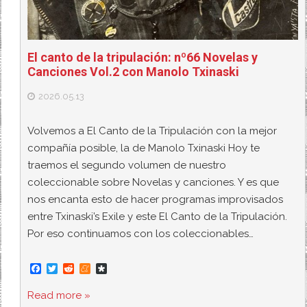
El canto de la tripulación: nº66 Novelas y
Canciones Vol.2 con Manolo Txinaski
2026.05.13
Volvemos a El Canto de la Tripulación con la mejor
compañía posible, la de Manolo Txinaski Hoy te
traemos el segundo volumen de nuestro
coleccionable sobre Novelas y canciones. Y es que
nos encanta esto de hacer programas improvisados
entre Txinaski’s Exile y este El Canto de la Tripulación.
Por eso continuamos con los coleccionables…
F
T
R
M
D
a
w
e
e
i
c
i
d
n
a
Read more »
e
t
d
e
s