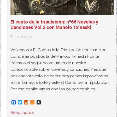
El canto de la tripulación: nº66 Novelas y
Canciones Vol.2 con Manolo Txinaski
2026.05.13
Volvemos a El Canto de la Tripulación con la mejor
compañía posible, la de Manolo Txinaski Hoy te
traemos el segundo volumen de nuestro
coleccionable sobre Novelas y canciones. Y es que
nos encanta esto de hacer programas improvisados
entre Txinaski’s Exile y este El Canto de la Tripulación.
Por eso continuamos con los coleccionables…
F
T
R
M
D
a
w
e
e
i
c
i
d
n
a
Read more »
e
t
d
e
s