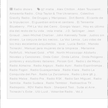
b
t
i
a
p
o
e
t
m
o
o
r
e
r
Radio shows
97 irratia
,
Alex Chilton
,
Allen Toussaint
,
k
a
Amaranta Radio
,
Chip Taylor & The Ukranians
,
Colectivo
Gravity Radio
,
De Orugas y Mariposas
,
Dirt Bomb
,
El canto de
la tripulacion
,
El guardián entre el centeno
,
El Teniente
Blueberry
,
FM La Voz del Cerro
,
Giorgio Vasari
,
Hoy es último
día del resto de tu vida
,
irola irratia
,
J.D. Sallinger
,
Jean
Giraud
,
Jean-Michel Charlier
,
John Kennedy Toole
,
Judíos sin
dinero
,
La conjura de los necios
,
La Voz Lenca
,
Las vidas de
los más excelentes arquitectos
,
love
,
Lucia Berlin
,
Manolo
Txinaski
,
Manual para mujeres de la limpieza
,
Marianne
Faithfull
,
Michael Gold
,
nº66
,
North Mississippi Allstarts
,
Novelas y Canciones
,
Onda Color
,
Onda Latina
,
Onda Polígono
,
pintores y escultores italianos
,
Poison Girl
,
Radio 1 de Mayo
,
Radio Almaina
,
Radio Argayo
,
Radio Ayni
,
Radio Espiritrompa
,
Radio Fogón
,
Radio Guarajambala
,
Ràdio Klara
,
Radio La
Conquista del Pan
,
Radio La Zarzamora
,
Radio Libre 96.3
,
Radio Malva
,
Radio Pra
,
Radio RSK
,
Radio San Miguel
,
Radio
Semilla
,
Radio Sudaca
,
Radio Temblor
,
Radioactiva TX
,
Radiopolis
,
RDV Radio Rock
,
Sharpest Tool
,
Suba al Aire
,
Txinaski's Exile
,
Ulli Lust
,
Vokaribe Radio
,
Vol.2