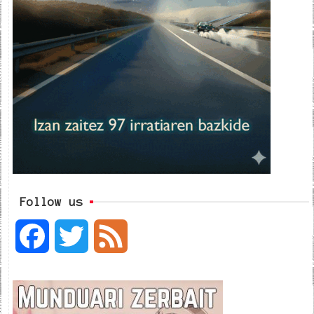
Follow us
F
T
F
a
w
e
c
i
e