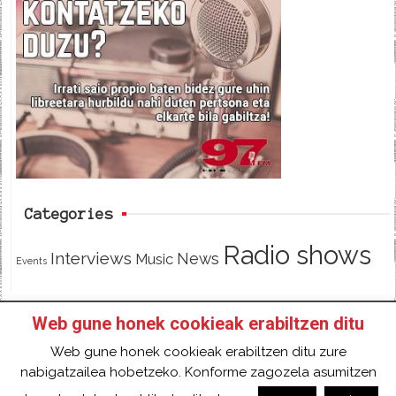
e
t
d
b
t
o
e
o
r
k
Categories
Radio shows
Interviews
News
Music
Events
Web gune honek cookieak erabiltzen ditu
HOME
HAZTE SOCI@ DE 97FM IRRATIA
Web gune honek cookieak erabiltzen ditu zure
FACEBOOK
TWITTER
CONTACT
LOGIN
nabigatzailea hobetzeko. Konforme zagozela asumitzen
2018 Gure eduki guztiak Creative Commons