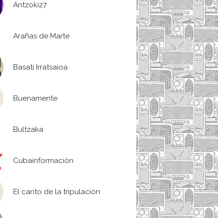
Antzoki27
Arañas de Marte
Basati Irratsaioa
Buenamente
Bultzaka
Cubainformación
El canto de la tripulación