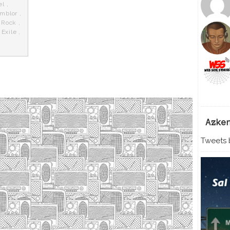
el
,
emblor
,
 Rock
,
 Exile
,
Azke
Tweets b