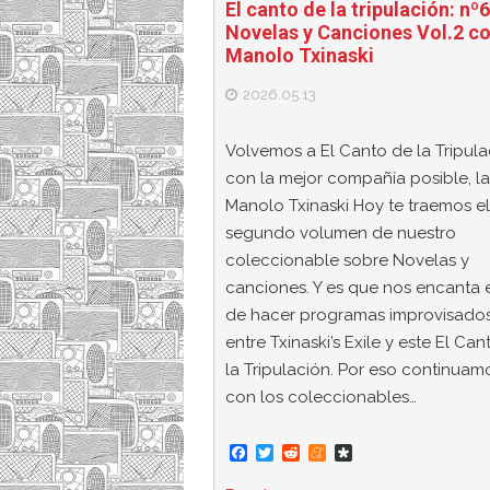
El canto de la tripulación: nº
Novelas y Canciones Vol.2 c
Manolo Txinaski
2026.05.13
Volvemos a El Canto de la Tripula
con la mejor compañía posible, l
Manolo Txinaski Hoy te traemos el
segundo volumen de nuestro
coleccionable sobre Novelas y
canciones. Y es que nos encanta 
de hacer programas improvisado
entre Txinaski’s Exile y este El Ca
la Tripulación. Por eso continuam
con los coleccionables…
F
T
R
M
D
a
w
e
e
i
c
i
d
n
a