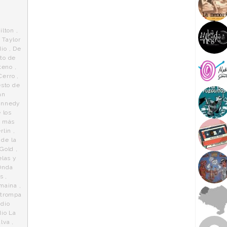
ilton
,
 Taylor
dio
,
De
nto de
teno
,
Cerro
,
esto de
an
ennedy
 los
s más
rlin
,
de la
 Gold
,
las y
Onda
os
,
lmaina
,
itrompa
dio
io La
lva
,