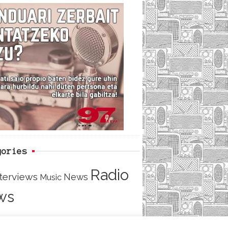
c
i
e
e
t
d
b
t
o
e
o
r
k
gories
Radio
nterviews
News
Music
ws