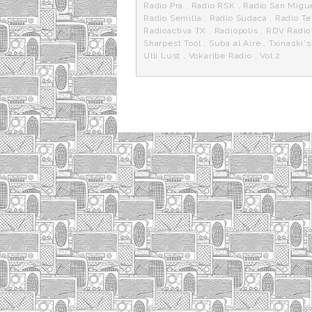
Radio Pra
,
Radio RSK
,
Radio San Migu
Radio Semilla
,
Radio Sudaca
,
Radio T
Radioactiva TX
,
Radiopolis
,
RDV Radio
Sharpest Tool
,
Suba al Aire
,
Txinaski's
Ulli Lust
,
Vokaribe Radio
,
Vol.2