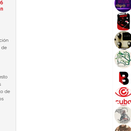
66
on
ción
a de
esto
s
nto de
os