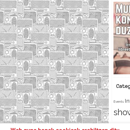
Cate
I
Events
sho