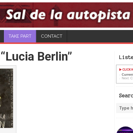
TAKE PART
CONTACT
“Lucia Berlin”
List
CLICK H
Current
Next: C
Sear