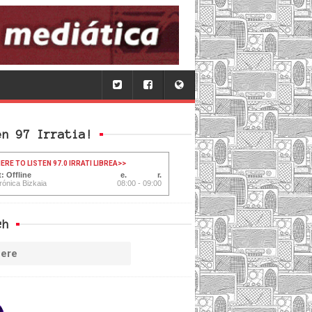
en 97 Irratia!
ERE TO LISTEN 97.0 IRRATI LIBREA
>>
: Offline
rónica Bizkaia
08:00 - 09:00
ch