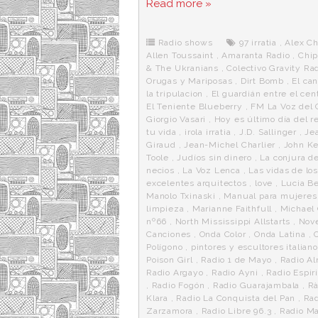
Read more »
e
t
d
e
s
b
t
i
a
p
o
e
t
m
o
o
r
e
r
Radio shows
97 irratia
,
Alex Ch
k
a
Allen Toussaint
,
Amaranta Radio
,
Chip
& The Ukranians
,
Colectivo Gravity Ra
Orugas y Mariposas
,
Dirt Bomb
,
El ca
la tripulacion
,
El guardián entre el cen
El Teniente Blueberry
,
FM La Voz del 
Giorgio Vasari
,
Hoy es último día del r
tu vida
,
irola irratia
,
J.D. Sallinger
,
Je
Giraud
,
Jean-Michel Charlier
,
John K
Toole
,
Judíos sin dinero
,
La conjura de
necios
,
La Voz Lenca
,
Las vidas de lo
excelentes arquitectos
,
love
,
Lucia Be
Manolo Txinaski
,
Manual para mujeres 
limpieza
,
Marianne Faithfull
,
Michael
nº66
,
North Mississippi Allstarts
,
Nove
Canciones
,
Onda Color
,
Onda Latina
,
Polígono
,
pintores y escultores italian
Poison Girl
,
Radio 1 de Mayo
,
Radio A
Radio Argayo
,
Radio Ayni
,
Radio Espir
,
Radio Fogón
,
Radio Guarajambala
,
Rà
Klara
,
Radio La Conquista del Pan
,
Rad
Zarzamora
,
Radio Libre 96.3
,
Radio Ma