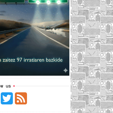
ow us
F
T
F
a
w
e